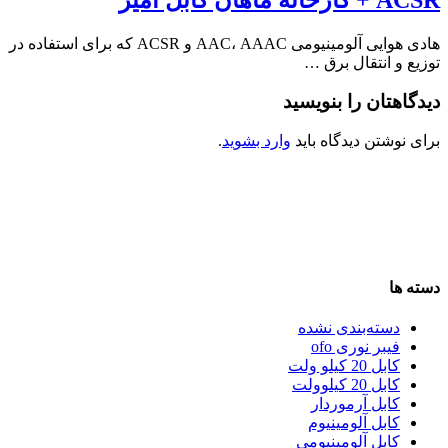
ACSR + کارخانه ماهان کابل امیر
هادی هوایی آلومینیومی AAC، AAAC و ACSR که برای استفاده در
توزیع و انتقال برق …
دیدگاهتان را بنویسید
برای نوشتن دیدگاه باید
وارد بشوید
.
دسته ها
دسته‌بندی نشده
فیبر نوری ofo
کابل 20 کیلو ولت
کابل 20 کیلوولت
کابل آرموردار
کابل آلومینیوم
کابل آلومینیومی