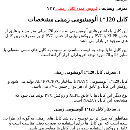
معرفی وبسایت :
فروش عمده کابل زمینی
NYY
کابل 120*1 آلومینیومی زمینی
مشخصات
این کابل با داشتن هادی آلومینیومی به مقطع 120 میلی متر مربع و عایق از
جنس XLPE یا PVC و روکش نهایی از جنس PVC از پر مصرف ترین کابل
های موجود در بازار می باشد.
این کابل ها با توجه به قیمت مناسب تر نسبت به کابل های مسی مفتولی با
سایز 95 و 70 مورد توجه خریداران قرار گرفته است.
معرفی کابل 120*1 آلومینیومی زمینی
کابل 120*1 آلومینیومی NAYY با ساختار AL/ PVC/PVC تولید می شود و
روکش این کابل و عایق آن هر دو از جنس PVC می باشد.
نوع دیگر این کابل ها با عایق XLPE و روکش PVC تولید می شود که
مشخصه این کابل NA2XY است.
ساختار کابل 120*1 آلومینیومی زمینی
همانطور که پیش تر نیز توضیح داده شد کابل های زمینی به گونه ای طراحی
شده است که این کابل ها برای استفاده به صورت دفنی مناسب است و
عایق و روکش استفاده شده در این کابل ها مقاوم می باشد.