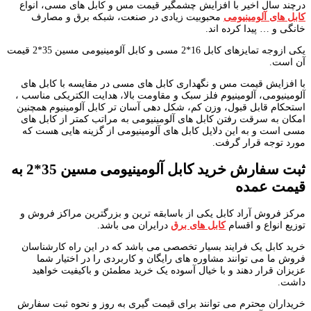
درچند سال اخیر با افزایش چشمگیر قیمت مس و کابل های مسی، انواع
کابل های آلومینیومی
محبوبیت زیادی در صنعت، شبکه برق و مصارف
خانگی و … پیدا کرده اند.
یکی ازوجه تمایزهای کابل 16*2 مسی و کابل آلومینیومی مسین 35*2
قیمت
آن است.
با افزایش قیمت مس و نگهداری کابل های مسی در مقایسه با کابل های
آلومینیومی، آلومینیوم فلز سبک و مقاومت بالا، هدایت الکتریکی مناسب ،
استحکام قابل قبول، وزن کم، شکل دهی آسان تر کابل آلومینیوم همچنین
امکان به سرقت رفتن کابل های آلومینیومی به مراتب کمتر از کابل های
مسی است و به این دلایل کابل های آلومینیومی از گزینه هایی هست که
مورد توجه قرار گرفت.
ثبت سفارش خرید کابل آلومینیومی مسین
35
*
2
به
قیمت عمده
مرکز فروش آراد کابل یکی از باسابقه ترین و بزرگترین مراکز فروش و
توزیع انواع و اقسام
کابل های برق
درایران می باشد.
خرید کابل یک فرایند بسیار تخصصی می باشد که در این راه کارشناسان
فروش ما می توانند مشاوره های رایگان و کاربردی را در اختیار شما
عزیزان قرار دهند و با خیال آسوده یک خرید مطمئن و باکیفیت خواهید
داشت.
خریداران محترم می توانند برای قیمت گیری به روز و نحوه ثبت سفارش