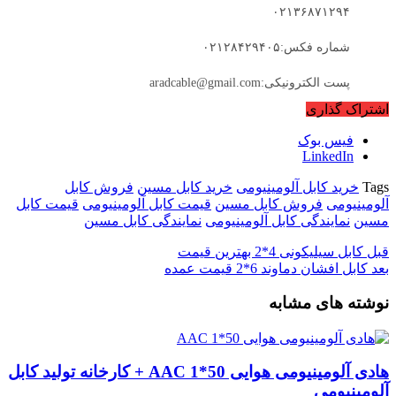
۰۲۱۳۶۸۷۱۲۹۴
شماره فکس:۰۲۱۲۸۴۲۹۴۰۵
پست الکترونیکی:aradcable@gmail.com
اشتراک گذاری
فیس بوک
LinkedIn
Tags
خرید کابل آلومینیومی
خرید کابل مسین
فروش کابل
آلومینیومی
فروش کابل مسین
قیمت کابل آلومینیومی
قیمت کابل
مسین
نمایندگی کابل آلومینیومی
نمایندگی کابل مسین
قبل
کابل سیلیکونی 4*2 بهترین قیمت
بعد
کابل افشان دماوند 6*2 قیمت عمده
نوشته های مشابه
هادی آلومینیومی هوایی 50*1 AAC + کارخانه تولید کابل
آلومینیومی