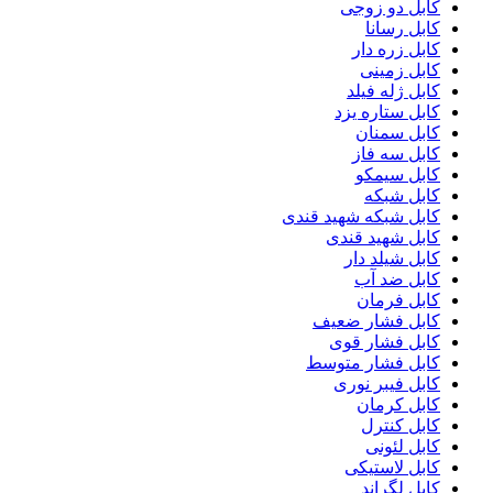
کابل دو زوجی
کابل رسانا
کابل زره دار
کابل زمینی
کابل ژله فیلد
کابل ستاره یزد
کابل سمنان
کابل سه فاز
کابل سیمکو
کابل شبکه
کابل شبکه شهید قندی
کابل شهید قندی
کابل شیلد دار
کابل ضد آب
کابل فرمان
کابل فشار ضعیف
کابل فشار قوی
کابل فشار متوسط
کابل فیبر نوری
کابل کرمان
کابل کنترل
کابل لئونی
کابل لاستیکی
کابل لگراند