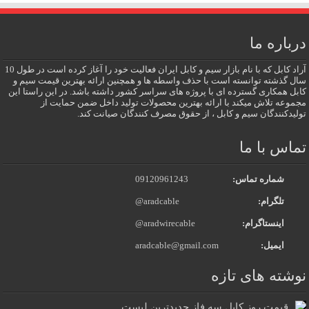
درباره ما
آراد کابل که با نام بازار سیم و کابل ایران فعالیت خود را آغاز کرده است در طول 10
سال گذشته توانسته است با حذف واسطه ها و همچنین ارائه بهترین قیمت سیم و
کابل همکاری گسترده ای با پروژه های سراسر کشور داشته باشد. در این راستا این
مجموعه تلاش میکند با ارائه بهترین محصولات تولید داخل ضمن حمایت از
تولیدکنندگان سیم و کابل ، از حقوق مصرف کنندگان صیانت کند.
تماس با ما
شماره تماس:
09120961243
تلگرام:
@aradcable
اینستاگرام:
@aradwirecable
ایمیل:
aradcable@gmail.com
نوشته های تازه
قیمت روز کابل سه فاز جدیدترین لیست