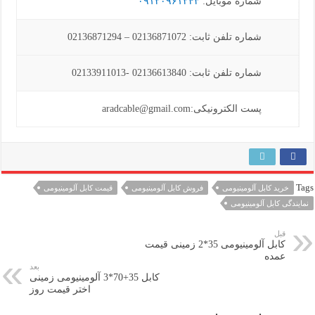
شماره موبایل:
۰۹۱۲۰۹۶۱۲۴۳
شماره تلفن ثابت: 02136871072 – 02136871294
شماره تلفن ثابت: 02136613840 -02133911013
پست الکترونیکی:aradcable@gmail.com
Tags
خرید کابل آلومینیومی
فروش کابل آلومینیومی
قیمت کابل آلومینیومی
نمایندگی کابل آلومینیومی
قبل
کابل آلومینیومی 35*2 زمینی قیمت
عمده
بعد
کابل 35+70*3 آلومینیومی زمینی
اختر قیمت روز