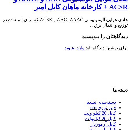
ACSR + کارخانه ماهان کابل امیر
هادی هوایی آلومینیومی AAC، AAAC و ACSR که برای استفاده در
توزیع و انتقال برق …
دیدگاهتان را بنویسید
برای نوشتن دیدگاه باید
وارد بشوید
.
دسته ها
دسته‌بندی نشده
فیبر نوری ofo
کابل 20 کیلو ولت
کابل 20 کیلوولت
کابل آرموردار
کابل آلومینیوم