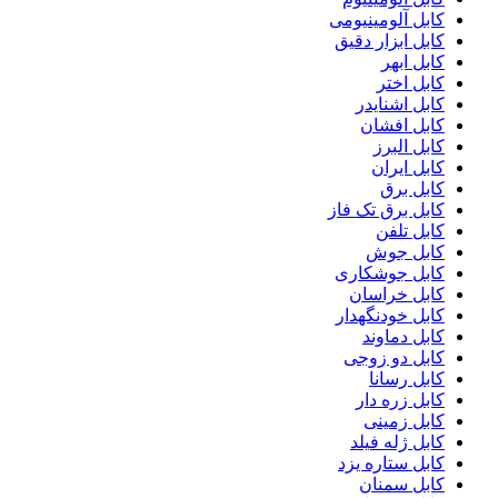
کابل آلومینیومی
کابل ابزار دقیق
کابل ابهر
کابل اختر
کابل اشنایدر
کابل افشان
کابل البرز
کابل ایران
کابل برق
کابل برق تک فاز
کابل تلفن
کابل جوش
کابل جوشکاری
کابل خراسان
کابل خودنگهدار
کابل دماوند
کابل دو زوجی
کابل رسانا
کابل زره دار
کابل زمینی
کابل ژله فیلد
کابل ستاره یزد
کابل سمنان