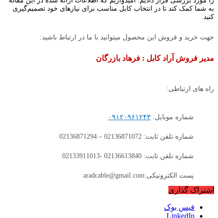
را مورد بررسی قرار دادیم. امیدواریم که اطلاعات ارائه‌ شده در این مقاله
به شما کمک کند تا در انتخاب کابل مناسب برای نیازهای خود تصمیم‌گیری
کنید.
جهت خرید و فروش این محصول میتوانید با ما در ارتباط باشید:
مدیر فروش آراد کابل : فرهاد بازرگان
راه های ارتباطی:
شماره موبایل:
۰۹۱۲۰۹۶۱۲۴۳
شماره تلفن ثابت: 02136871072 – 02136871294
شماره تلفن ثابت: 02136613840 -02133911013
پست الکترونیکی:aradcable@gmail.com
اشتراک گذاری
فیس بوک
LinkedIn