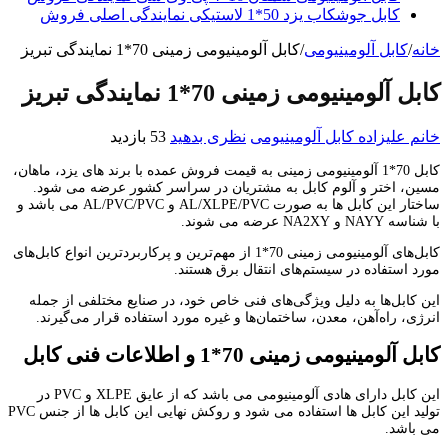
کابل جوشکاب یزد 50*1 لاستیکی نمایندگی اصلی فروش
خانه
/
کابل آلومینیومی
/
کابل آلومینیومی زمینی 70*1 نمایندگی تبریز
کابل آلومینیومی زمینی 70*1 نمایندگی تبریز
خانم علیزاده
کابل آلومینیومی
نظری بدهید
53 بازدید
کابل 70*1 آلومینیومی زمینی به قیمت فروش عمده با برند های یزد، ماهان،
مسین، اختر و آلوم کابل به مشتریان در سراسر کشور عرضه می شود.
ساختار این کابل ها به صورت AL/XLPE/PVC و AL/PVC/PVC می باشد و
با شناسه NAYY و NA2XY عرضه می شوند.
کابل‌های آلومینیومی زمینی 70*1 از مهم‌ترین و پرکاربردترین انواع کابل‌های
مورد استفاده در سیستم‌های انتقال برق هستند.
این کابل‌ها به دلیل ویژگی‌های فنی خاص خود، در صنایع مختلفی از جمله
انرژی، راه‌آهن، معدن، ساختمان‌ها و غیره مورد استفاده قرار می‌گیرند.
کابل آلومینیومی زمینی 70*1 و اطلاعات فنی کابل
این کابل دارای هادی آلومینیومی می باشد که از عایق XLPE و PVC در
تولید این کابل ها استفاده می شود و روکش نهایی این کابل ها از جنس PVC
می باشد.