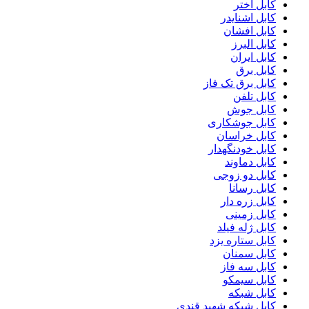
کابل اختر
کابل اشنایدر
کابل افشان
کابل البرز
کابل ایران
کابل برق
کابل برق تک فاز
کابل تلفن
کابل جوش
کابل جوشکاری
کابل خراسان
کابل خودنگهدار
کابل دماوند
کابل دو زوجی
کابل رسانا
کابل زره دار
کابل زمینی
کابل ژله فیلد
کابل ستاره یزد
کابل سمنان
کابل سه فاز
کابل سیمکو
کابل شبکه
کابل شبکه شهید قندی