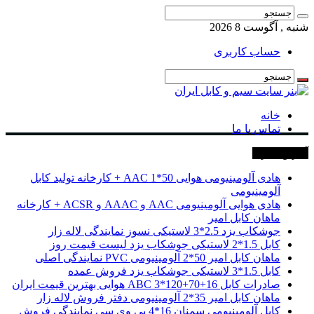
شنبه , آگوست 8 2026
حساب کاربری
خانه
تماس با ما
آخرین خبرها
هادی آلومینیومی هوایی 50*1 AAC + کارخانه تولید کابل
آلومینیومی
هادی هوایی آلومینیومی AAC و AAAC و ACSR + کارخانه
ماهان کابل امیر
جوشکاب یزد 2.5*3 لاستیکی نسوز نمایندگی لاله زار
کابل 1.5*2 لاستیکی جوشکاب یزد لیست قیمت روز
ماهان کابل امیر 50*2 آلومینیومی PVC نمایندگی اصلی
کابل 1.5*3 لاستیکی جوشکاب یزد فروش عمده
صادرات کابل 16+70+120*3 ABC هوایی بهترین قیمت ایران
ماهان کابل امیر 35*2 آلومینیومی دفتر فروش لاله زار
کابل آلومینیومی سمنان 16*4 پی وی سی نمایندگی فروش