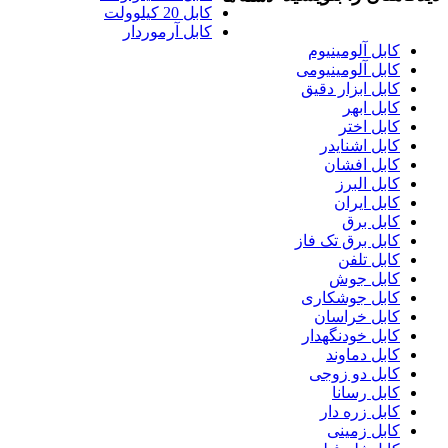
کابل 20 کیلوولت
کابل آرموردار
کابل آلومینیوم
کابل آلومینیومی
کابل ابزار دقیق
کابل ابهر
کابل اختر
کابل اشنایدر
کابل افشان
کابل البرز
کابل ایران
کابل برق
کابل برق تک فاز
کابل تلفن
کابل جوش
کابل جوشکاری
کابل خراسان
کابل خودنگهدار
کابل دماوند
کابل دو زوجی
کابل رسانا
کابل زره دار
کابل زمینی