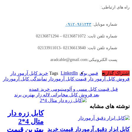
راه های ارتباطی:
شماره موبایل:
۰۹۱۲۰۹۶۱۲۴۳
شماره تلفن ثابت: 02136871072 – 02136871294
شماره تلفن ثابت: 02136613840 -02133911013
پست الکترونیکی:aradcable@gmail.com
LinkedIn
اشتراک گذاری
فیس بوک
Tags
خرید کابل آرمور دار
فروش کابل آرمور دار
قیمت کابل آرموردار
نمایندگی کابل آرموردار
قبل
قیمت کابل مسی و آلومینیومی خرید عمده
بعد
فروش کابل مخابراتی لاله زار بهترین برند
نوشته های مشابه
کابل زره دار
متال 4*2
بهترین قیمت
کابل ابزار دقیق آرموردار قیمت خرید