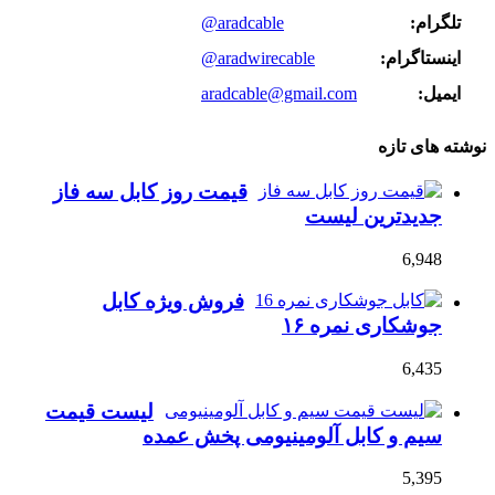
تلگرام:
@aradcable
اینستاگرام:
@aradwirecable
ایمیل:
aradcable@gmail.com
نوشته های تازه
قیمت روز کابل سه فاز
جدیدترین لیست
6,948
فروش ویژه کابل
جوشکاری نمره ۱۶
6,435
لیست قیمت
سیم و کابل آلومینیومی پخش عمده
5,395