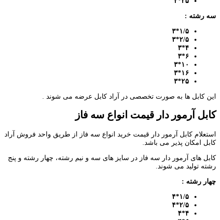
۲۵*۲
سه رشته :
*۳
۱
/
۵
*۳
۲
/
۵
۴*۳
۶*۳
۱۰*۳
۱۶*۳
۲۵*۳
این کابل ها به صورت تخصصی در آراد کابل عرضه می شوند .
کابل آرمور دار قیمت انواع سه فاز
استعلام کابل آرمور دار قیمت خرید انواع سه فاز از طریق واحد فروش آراد
کابل امکان پذیر می باشد.
کابل های آرمور دار سه فاز در سایز های سه و نیم رشته، چهار رشته و پنج
رشته تولید می شوند.
چهار رشته :
*۴
۱
/
۵
*۴
۲
/
۵
۴*۴