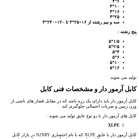
۶*۴
۱۰*۴
۱۶*۴
۲۵*۴
سه و نیم رشته از ۱۶+۲۵*۳ تا
۱۲۰
+
۲۴۰
*۳
پنج رشته :
*۵
۱
/
۵
۲/۵*۵
۴*۵
۶*۵
۱۰*۵
۱۶*۵
تولید می شوند.
کابل آرمور دار و مشخصات فنی کابل
کابل آرمور دار باید دارای یک زره باشد که در مقابل فشار های ناشی از
وزن زمین و ضربات احتمالی جلوگیری کند.
کابل های آرمور دار با دو نوع عایق تولید می شوند :
XLPE
کابل آرمور دار با عایق XLPE که با نام اختصاری N2XRY در بازار کابل