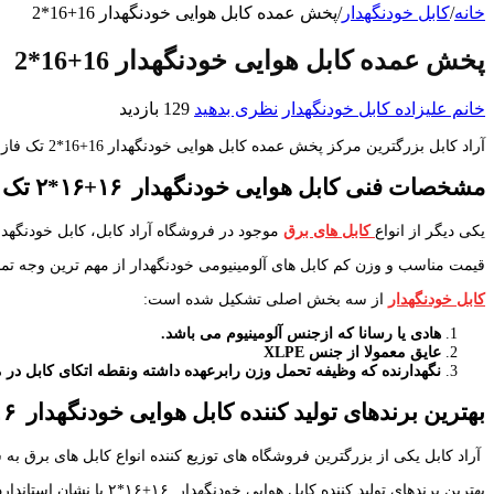
خانه
/
کابل خودنگهدار
/
پخش عمده کابل هوایی خودنگهدار 16+16*2
پخش عمده کابل هوایی خودنگهدار 16+16*2
خانم علیزاده
کابل خودنگهدار
نظری بدهید
129 بازدید
آراد کابل بزرگترین مرکز پخش عمده کابل هوایی خودنگهدار 16+16*2 تک فاز به قیمت روز می باشد. کامل ترین لیست ازسایزهای متنوع کابل خودنگهدارهوایی در مرکز فروش آراد کابل آماده عرضه به مشتریان عزیزمی باشد.
مشخصات فنی کابل
هوایی خودنگهدار
۱۶+۱۶*۲ تک فاز روشنایی معابر
یکی دیگر از انواع
کابل های برق
موجود در فروشگاه آراد کابل، کابل خودنگهد
قیمت مناسب و وزن کم کابل های آلومینیومی خودنگهدار از مهم ترین وجه تم
کابل خودنگهدار
از سه بخش اصلی تشکیل شده است:
هادی یا رسانا که ازجنس آلومینیوم می باشد.
عایق معمولا از جنس
XLPE
نگهدارنده که وظیفه تحمل وزن رابرعهده داشته ونقطه اتکای کابل د
بهترین برندهای تولید کننده کابل
هوایی خودنگهدار
۱۶+۱۶*۲ با نشان استاندارد
آراد کابل یکی از بزرگترین فروشگاه های توزیع کننده انواع کابل های برق
بهترین برندهای تولید کننده کابل هوایی خودنگهدار ۱۶+۱۶*۲ با نشان استاندارد در بازار کابل ایران به شرح زیر می باشد: