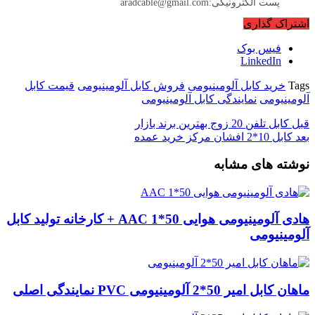
پست الکترونیکی:aradcable@gmail.com
اشتراک گذاری
فیس بوک
LinkedIn
Tags
خرید کابل آلومینیومی
فروش کابل آلومینیومی
قیمت کابل
آلومینیومی
نمایندگی کابل آلومینیومی
قبل
کابل تلفن 20 زوج بهترین برند بازار
بعد
کابل 10*2 افشان مرکز خرید عمده
نوشته های مشابه
هادی آلومینیومی هوایی 50*1 AAC + کارخانه تولید کابل
آلومینیومی
ماهان کابل امیر 50*2 آلومینیومی PVC نمایندگی اصلی