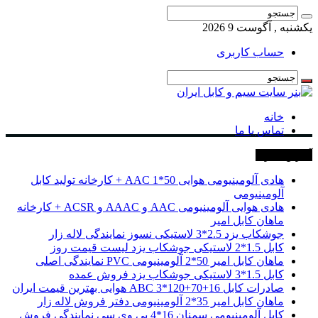
یکشنبه , آگوست 9 2026
حساب کاربری
خانه
تماس با ما
آخرین خبرها
هادی آلومینیومی هوایی 50*1 AAC + کارخانه تولید کابل
آلومینیومی
هادی هوایی آلومینیومی AAC و AAAC و ACSR + کارخانه
ماهان کابل امیر
جوشکاب یزد 2.5*3 لاستیکی نسوز نمایندگی لاله زار
کابل 1.5*2 لاستیکی جوشکاب یزد لیست قیمت روز
ماهان کابل امیر 50*2 آلومینیومی PVC نمایندگی اصلی
کابل 1.5*3 لاستیکی جوشکاب یزد فروش عمده
صادرات کابل 16+70+120*3 ABC هوایی بهترین قیمت ایران
ماهان کابل امیر 35*2 آلومینیومی دفتر فروش لاله زار
کابل آلومینیومی سمنان 16*4 پی وی سی نمایندگی فروش