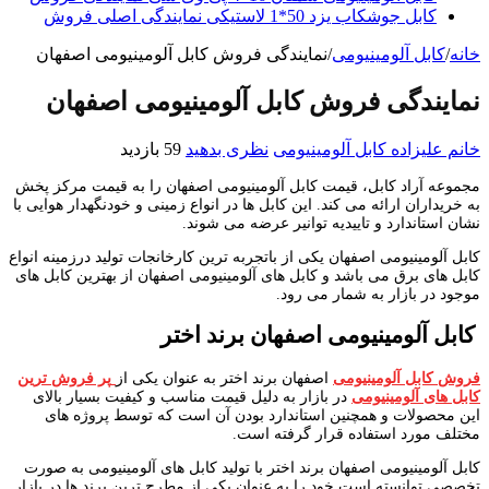
کابل جوشکاب یزد 50*1 لاستیکی نمایندگی اصلی فروش
خانه
/
کابل آلومینیومی
/
نمایندگی فروش کابل آلومینیومی اصفهان
نمایندگی فروش کابل آلومینیومی اصفهان
خانم علیزاده
کابل آلومینیومی
نظری بدهید
59 بازدید
مجموعه آراد کابل، قیمت کابل آلومینیومی اصفهان را به قیمت مرکز پخش
به خریداران ارائه می کند. این کابل ها در انواع زمینی و خودنگهدار هوایی با
نشان استاندارد و تاییدیه توانیر عرضه می شوند.
کابل آلومینیومی اصفهان یکی از باتجربه ترین کارخانجات تولید درزمینه انواع
کابل های برق می باشد و کابل های آلومینیومی اصفهان از بهترین کابل های
موجود در بازار به شمار می رود.
کابل آلومینیومی اصفهان برند اختر
فروش کابل آلومینیومی
اصفهان برند اختر به عنوان یکی از
پر فروش ترین
کابل های آلومینیومی
در بازار به دلیل قیمت مناسب و کیفیت بسیار بالای
این محصولات و همچنین استاندارد بودن آن است که توسط پروژه های
مختلف مورد استفاده قرار گرفته است.
کابل آلومینیومی اصفهان برند اختر با تولید کابل های آلومینیومی به صورت
تخصصی توانسته است خود را به عنوان یکی از مطرح ترین برند ها در بازار