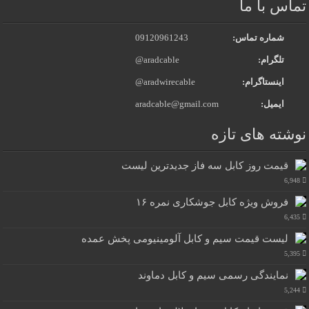
تماس با ما
شماره تماس:
09120961243
تلگرام:
@aradcable
اینستاگرام:
@aradwirecable
ایمیل:
aradcable@gmail.com
نوشته های تازه
قیمت روز کابل سه فاز جدیدترین لیست
6,948
فروش ویژه کابل جوشکاری نمره ۱۶
6,435
لیست قیمت سیم و کابل آلومینیومی پخش عمده
5,395
نمایندگی رسمی سیم و کابل دماوند
5,244