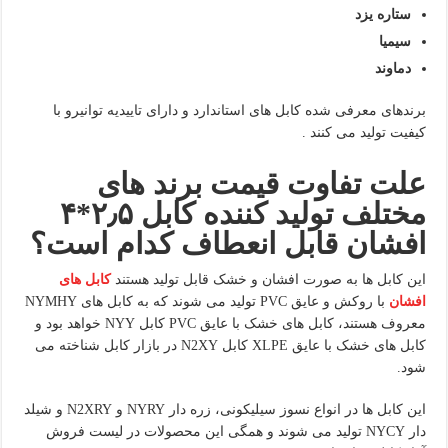
ستاره یزد
سیمیا
دماوند
برندهای معرفی شده کابل های استاندارد و دارای تاییدیه توانیرو با
کیفیت تولید می کنند .
علت تفاوت قیمت برند های
مختلف تولید کننده کابل ۲٫۵*۴
افشان قابل انعطاف کدام است؟
این کابل ها به صورت افشان و خشک قابل تولید هستند
کابل های
افشان
با روکش و عایق PVC تولید می شوند که به کابل های NYMHY
معروف هستند، کابل های خشک با عایق PVC کابل NYY خواهد بود و
کابل های خشک با عایق XLPE کابل N2XY در بازار کابل شناخته می
شود.
این کابل ها در انواع نسوز سیلیکونی، زره دار NYRY و N2XRY و شیلد
دار NYCY تولید می شوند و همگی این محصولات در لیست فروش