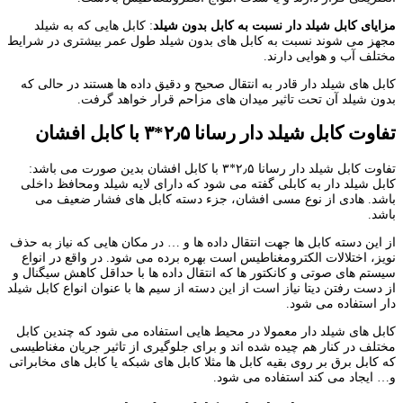
مزایای کابل شیلد دار نسبت به کابل بدون شیلد
: کابل هایی که به شیلد
مجهز می شوند نسبت به کابل های بدون شیلد طول عمر بیشتری در شرایط
مختلف آب و هوایی دارند.
کابل های شیلد دار قادر به انتقال صحیح و دقیق داده ها هستند در حالی که
بدون شیلد آن تحت تاثیر میدان های مزاحم قرار خواهد گرفت.
تفاوت کابل شیلد دار رسانا ۲٫۵*۳ با کابل افشان
تفاوت کابل شیلد دار رسانا ۲٫۵*۳ با کابل افشان بدین صورت می باشد:
کابل شیلد دار به کابلی گفته می شود که دارای لایه شیلد ومحافظ داخلی
باشد. هادی از نوع مسی افشان، جزء دسته کابل های فشار ضعیف می
باشد.
از این دسته کابل ها جهت انتقال داده ها و … در مکان هایی که نیاز به حذف
نویز، اختلالات الکترومغناطیس است بهره برده می شود. در واقع در انواع
سیستم های صوتی و کانکتور ها که انتقال داده ها با حداقل کاهش سیگنال و
از دست رفتن دیتا نیاز است از این دسته از سیم ها با عنوان انواع کابل شیلد
دار استفاده می شود.
کابل های شیلد دار معمولا در محیط هایی استفاده می شود که چندین کابل
مختلف در کنار هم چیده شده اند و برای جلوگیری از تاثیر جریان مغناطیسی
که کابل برق بر روی بقیه کابل ها مثلا کابل های شبکه یا کابل های مخابراتی
و… ایجاد می کند استفاده می شود.