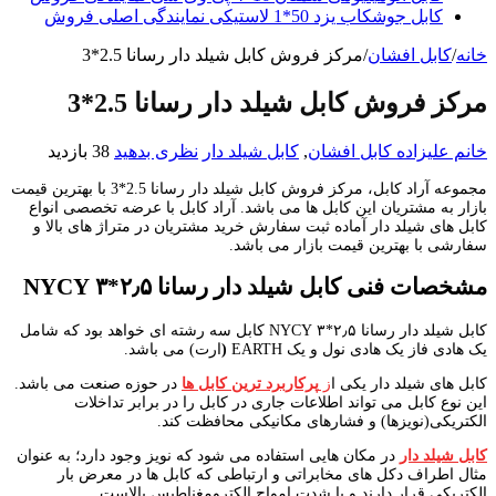
کابل جوشکاب یزد 50*1 لاستیکی نمایندگی اصلی فروش
خانه
/
کابل افشان
/
مرکز فروش کابل شیلد دار رسانا 2.5*3
مرکز فروش کابل شیلد دار رسانا 2.5*3
خانم علیزاده
کابل افشان
,
کابل شیلد دار
نظری بدهید
38 بازدید
مجموعه آراد کابل، مرکز فروش کابل شیلد دار رسانا 2.5*3 با بهترین قیمت
بازار به مشتریان این کابل ها می باشد. آراد کابل با عرضه تخصصی انواع
کابل های شیلد دار آماده ثبت سفارش خرید مشتریان در متراژ های بالا و
سفارشی با بهترین قیمت بازار می باشد.
مشخصات فنی کابل شیلد دار رسانا ۲٫۵*۳
NYCY
کابل شیلد دار رسانا ۲٫۵*۳ NYCY کابل سه رشته ای خواهد بود که شامل
یک هادی فاز یک هادی نول و یک EARTH
(
ارت) می باشد.
کابل های شیلد دار یکی ا
ز
پرکاربرد ترین کابل ها
در حوزه صنعت می باشد.
این نوع کابل می تواند اطلاعات جاری در کابل را در برابر تداخلات
الکتریکی(نویزها) و فشارهای مکانیکی محافظت کند.
کابل شیلد دار
در مکان هایی استفاده می شود که نویز وجود دارد؛ به عنوان
مثال اطراف دکل های مخابراتی و ارتباطی که کابل ها در معرض بار
الکتریکی قرار دارند و یا شدت امواج الکترومغناطیس بالاست.