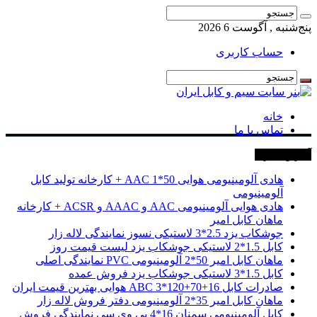
پنج‌شنبه , آگوست 6 2026
حساب کاربری
خانه
تماس با ما
آخرین خبرها
هادی آلومینیومی هوایی 50*1 AAC + کارخانه تولید کابل
آلومینیومی
هادی هوایی آلومینیومی AAC و AAAC و ACSR + کارخانه
ماهان کابل امیر
جوشکاب یزد 2.5*3 لاستیکی نسوز نمایندگی لاله زار
کابل 1.5*2 لاستیکی جوشکاب یزد لیست قیمت روز
ماهان کابل امیر 50*2 آلومینیومی PVC نمایندگی اصلی
کابل 1.5*3 لاستیکی جوشکاب یزد فروش عمده
صادرات کابل 16+70+120*3 ABC هوایی بهترین قیمت ایران
ماهان کابل امیر 35*2 آلومینیومی دفتر فروش لاله زار
کابل آلومینیومی سمنان 16*4 پی وی سی نمایندگی فروش