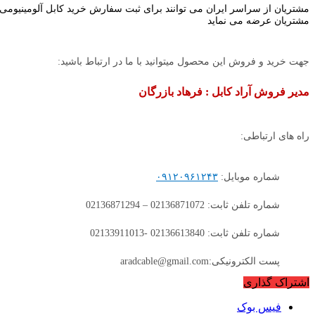
مشتریان از سراسر ایران می توانند برای ثبت سفارش خرید کابل آلومینیومی ما
مشتریان عرضه می نماید
جهت خرید و فروش این محصول میتوانید با ما در ارتباط باشید:
مدیر فروش آراد کابل : فرهاد بازرگان
راه های ارتباطی:
شماره موبایل:
۰۹۱۲۰۹۶۱۲۴۳
شماره تلفن ثابت: 02136871072 – 02136871294
شماره تلفن ثابت: 02136613840 -02133911013
پست الکترونیکی:aradcable@gmail.com
اشتراک گذاری
فیس بوک