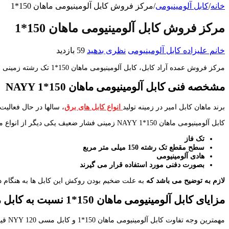
خانه
/
کابل آلومینیومی
/
مرکز فروش کابل آلومینیومی ماهان 150*1
مرکز فروش کابل آلومینیومی ماهان 150*1
خانم علیزاده
کابل آلومینیومی
نظری بدهید
59 بازدید
مرکز فروش عمده آراد کابل، کابل آلومینیومی ماهان 150*1 تک رشته زمینی را به قیمت خرید ارائه می کند. برای استعلام قیمت خرید کابل برق آلومینیومی تک فاز و سه فاز به صورت به روز با گروه فروش ما در تماس باشید.
مشخصه فنی کابل آلومینیومی
ماهان 150*1
NAYY
برند ماهان کابل امیر در زمینه تولید
انواع کابل های برق
، سالها در حال فعالیت 
کابل آلومینیومی ماهان 150*1 NAYY زمینی فشار ضعیف یکی دیگر از انواع محصولات قابل ارائه در مرکز فروش آراد کابل می باشد. مشخصات فنی کابل مورد نظر به صورت زیر می باشد:
تک فاز
سطح مقطع تک رشته 150 میلی متر مربع
هادی آلومینیومی
بصورت دفنی مورد استفاده قرار می گیرند
لازم به توضیح می باشد که
به علت ضخیم بودن روکش این کابل ها به هنگام د
مزایای کابل آلومینیومی
ماهان 150*1 نسبت به کابل مسی 120
مهمترین وجه تفاوت کابل آلومینیومی ماهان 150*1 و کابل مسی 120 NYY قیمت مناسب و وزن کمتر و همچنین احتمال سرقت بسیار کمتر این دسته از کابل های قدرت می باشد.