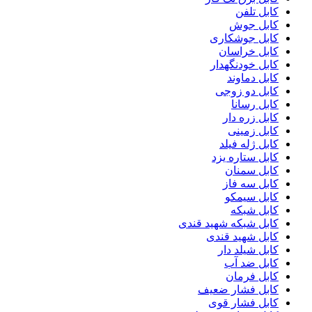
کابل تلفن
کابل جوش
کابل جوشکاری
کابل خراسان
کابل خودنگهدار
کابل دماوند
کابل دو زوجی
کابل رسانا
کابل زره دار
کابل زمینی
کابل ژله فیلد
کابل ستاره یزد
کابل سمنان
کابل سه فاز
کابل سیمکو
کابل شبکه
کابل شبکه شهید قندی
کابل شهید قندی
کابل شیلد دار
کابل ضد آب
کابل فرمان
کابل فشار ضعیف
کابل فشار قوی