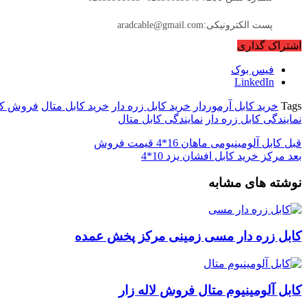
پست الکترونیکی:aradcable@gmail.com
اشتراک گذاری
فیس بوک
LinkedIn
Tags
خرید کابل آرموردار
خرید کابل زره دار
خرید کابل متال
فروش کاب
نمایندگی کابل زره دار
نمایندگی کابل متال
قبل
کابل آلومینیومی ماهان 16*4 قیمت فروش
بعد
مرکز خرید کابل افشان یزد 10*4
نوشته های مشابه
کابل زره دار مسی زمینی مرکز پخش عمده
کابل آلومینیوم متال فروش لاله زار