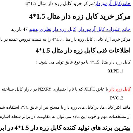
خانه
/
کابل آرموردار
/
مرکز خرید کابل زره دار متال 1.5*4
مرکز خرید کابل زره دار متال 1.5*4
خانم علیزاده
کابل آرموردار
,
کابل زره دار
نظری بدهید
47 بازدید
مرکز خرید آراد کابل، کابل زره دار متال 1.5*4 را به قیمت فروش عمده در بازار کابل ارائه می کند. استعلام قیمت کابل برق آرمور دار تک فاز در سایزهای مختلف آن از طریق واحد فروش آراد کابل امکان پذیر می باشد.
اطلاعات فنی کابل زره دار متال 1.5*4
کابل زره دار متال 1.5*4 با دو نوع عایق تولید می شوند :
XLPE
کابل زره دار
با عایق XLPE که با نام اختصاری N2XRY در بازار کابل شناخته می شود به دلیل مقاومت در برابر آب و همچنین خاصیت های بهتر الکتریکی و تحمل درجه حرارت بالا جزء لیست فروش آراد کابل قرار داد.
PVC
مانند اکثر کابل ها، در کابل های زره دار یا مسلح نیز از عایق PVC استفاده شده است به دلیل بالا بودن مقاومت در برابر آب و همچنین خواص الکتریکی بهتر از این نمونه عایق در ساختن کابل فشار ضعیف استفاده می شود.
از مشخصات مهم و خوب این ماده می توان به مقاومت در برابر شعله اشاره کرد. کابل آرمور دار با عایق PVC با مشخصه 
بهترین برند های تولید کننده کابل زره دار 1.5*4 در ایران