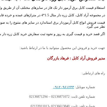
استعلام قیمت کابل برق آرمور دار تک فاز در سایزهای مختلف آن از طریق وا
در مجموعه آراد کابل، کابل زره دار متال 1.5*4 در متراژهای عمده و خرده قابل عرضه به مشتریان عزیز می باشد ولی مطابق درخواست خریدار برای متراژهای بالاتر و سفارشی به صورت قرقره عرضه خواهد شد.
قیمت فروش انواع کابل آرموردار برق استاندارد در سایز های متنوع را به صو
نظر می گیرد.
اگر قصد خرید و قیمت گیری به روز و نحوه ثبت سفارش خرید کابل زره دار متال 1.5*4 از سراسر ایران به قیمت عمده، را دارید با واحد فروش آراد کابل در تم
جهت خرید و فروش این محصول میتوانید با ما در ارتباط باشید:
مدیر فروش آراد کابل : فرهاد بازرگان
راه های ارتباطی:
شماره موبایل:
۰۹۱۲۰۹۶۱۲۴۳
شماره تلفن ثابت: 02136871072 – 02136871294
شماره تلفن ثابت: 02136613840 -02133911013