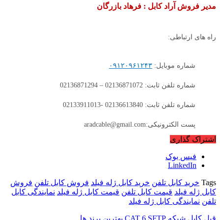
مدیر فروش آراد کابل : فرهاد بازرگان
راه های ارتباطی:
شماره موبایل:
۰۹۱۲۰۹۶۱۲۴۳
شماره تلفن ثابت: 02136871072 – 02136871294
شماره تلفن ثابت: 02136613840 -02133911013
پست الکترونیکی:aradcable@gmail.com
اشتراک گذاری
فیس بوک
LinkedIn
Tags
خرید کابل تلفن
خرید کابل ژله فیلد
فروش کابل تلفن
فروش
کابل ژله فیلد
قیمت کابل تلفن
قیمت کابل ژله فیلد
نمایندگی کابل
تلفن
نمایندگی کابل ژله فیلد
قبل
کابل شبکه CAT 6 SFTP بهترین برند ها