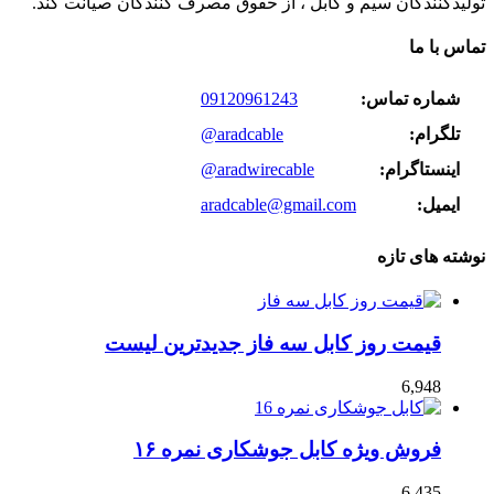
تولیدکنندگان سیم و کابل ، از حقوق مصرف کنندگان صیانت کند.
تماس با ما
شماره تماس:
09120961243
تلگرام:
@aradcable
اینستاگرام:
@aradwirecable
ایمیل:
aradcable@gmail.com
نوشته های تازه
قیمت روز کابل سه فاز جدیدترین لیست
6,948
فروش ویژه کابل جوشکاری نمره ۱۶
6,435