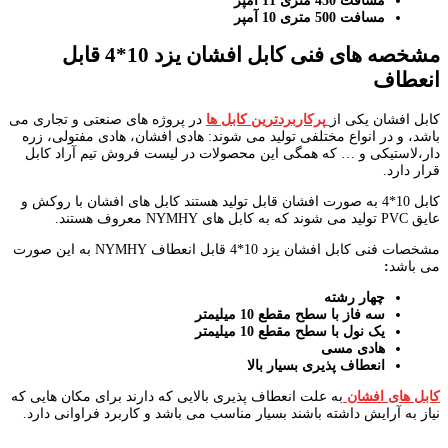
مسافت 450 متری 11 آمپر
مسافت 500 متری 10 آمپر
مشخصه های فنی کابل افشان یزد 10*4 قابل
انعطاف
کابل افشان یکی از
پرکاربردترین کابل ها
در پروژه های صنعتی و تجاری می
باشد، و در انواع مختلفی تولید می شوند: هادی افشان، هادی مفتولی، زره
دار،لاستیکی و … که همگی این محصولات در لیست فروش تیم آراد کابل
قرار دارد.
کابل 10*4 به صورت افشان قابل تولید هستند کابل های افشان با روکش و
عایق PVC تولید می شوند که به کابل های NYMHY معروف هستند.
مشخصات فنی کابل افشان یزد 10*4 قابل انعطاف NYMHY به این صورت
می باشد
:
چهار رشته
سه فاز با سطح مقطع 10 میلیمتر
یک نول با سطح مقطع 10 میلیمتر
هادی مسی
انعطاف پذیری بسیار بالا
کابل های افشان
به علت انعطاف پذیری بالایی که دارند برای مکان هایی که
نیاز به آرایش داشته باشند بسیار مناسب می باشد و کاربرد فراوانی دارد.