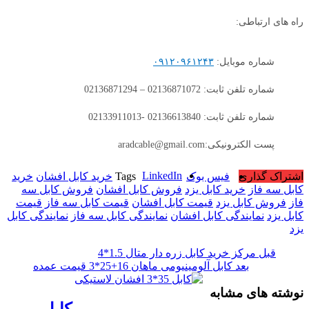
راه های ارتباطی:
شماره موبایل:
۰۹۱۲۰۹۶۱۲۴۳
شماره تلفن ثابت: 02136871072 – 02136871294
شماره تلفن ثابت: 02136613840 -02133911013
پست الکترونیکی:aradcable@gmail.com
LinkedIn
اشتراک گذاری
فیس بوک
Tags
خرید کابل افشان
خرید
کابل سه فاز
خرید کابل یزد
فروش کابل افشان
فروش کابل سه
فاز
فروش کابل یزد
قیمت کابل افشان
قیمت کابل سه فاز
قیمت
کابل یزد
نمایندگی کابل افشان
نمایندگی کابل سه فاز
نمایندگی کابل
یزد
قبل
مرکز خرید کابل زره دار متال 1.5*4
بعد
کابل آلومینیومی ماهان 16+25*3 قیمت عمده
نوشته های مشابه
کابل