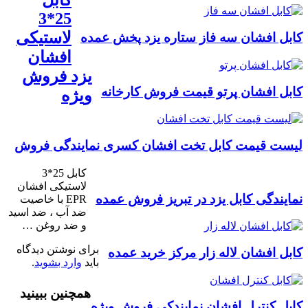
25*3
لاستیکی
کابل افشان سه فاز ستاره یزد پخش عمده
افشان
یزد فروش
کابل افشان پرتو قیمت فروش کارخانه
ویژه
لیست قیمت کابل تخت افشان کسری نمایندگی فروش
کابل 25*3
لاستیکی افشان
نمایندگی کابل یزد در تبریز فروش عمده
EPR با خاصیت
ضد آب ، ضد اسید
و ضد روغن …
برای نوشتن دیدگاه
کابل افشان لاله زار مرکز خرید عمده
باید
وارد بشوید
.
همچنین ببینید
کابل کنترل افشان نمایندکی فروش ویژه