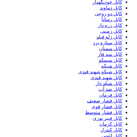
کابل خودنگهدار
کابل دماوند
کابل دو زوجی
کابل رسانا
کابل زره دار
کابل زمینی
کابل ژله فیلد
کابل ستاره یزد
کابل سمنان
کابل سه فاز
کابل سیمکو
کابل شبکه
کابل شبکه شهید قندی
کابل شهید قندی
کابل شیلد دار
کابل ضد آب
کابل فرمان
کابل فشار ضعیف
کابل فشار قوی
کابل فشار متوسط
کابل فیبر نوری
کابل کرمان
کابل کنترل
کابل لئونی