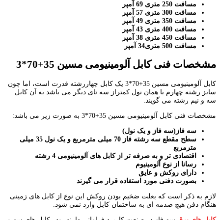
مسافت 250 متری 69 آمپر
مسافت 300 متری 57 آمپر
مسافت 350 متری 49 آمپر
مسافت 400 متری 43 آمپر
مسافت 450 متری 38 آمپر
مسافت 500 متری34 آمپر
مشخصات فنی کابل آلومینیومی مسین 35+70*3
کابل آلومینیومی مسین 35+70*3 یک کابل چهاررشته قدرت است، اما چون
سایز رشته چهارم یا همان نول کمتراز سه تای دیگر می باشد به آن کابل
سه و نیم رشته می گویند.
مشخصات فنی کابل آلومینیومی مسین 35+70*3 به صورت زیر می باشد:
سه فاز(سه فاز و یک نول)
سطح مقطع سه رشته فاز 70 میلی مترمربع و یک نول 35 میلی
مترمربع
اقتصادی تر و به صرفه تر از کابل های آلومینیومی 4 رشته
رسانا از نوع آلومینیوم
دارای روکش و عایق
بصورت دفنی مورد استفاده قرار می گیرند
لازم به ذکر است که بعلت ضخیم بودن روکش این نوع از کابل های زمینی
هنگام دفن هیچ صدمه ای به ساختمان کابل وارد نمی شود.
کابل های برق
سه فاز در صنعت کاربرد فراوانی دارند، ودر کابل های سه و