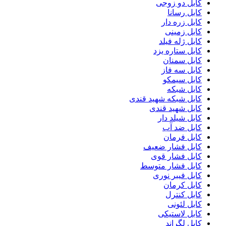
کابل دو زوجی
کابل رسانا
کابل زره دار
کابل زمینی
کابل ژله فیلد
کابل ستاره یزد
کابل سمنان
کابل سه فاز
کابل سیمکو
کابل شبکه
کابل شبکه شهید قندی
کابل شهید قندی
کابل شیلد دار
کابل ضد آب
کابل فرمان
کابل فشار ضعیف
کابل فشار قوی
کابل فشار متوسط
کابل فیبر نوری
کابل کرمان
کابل کنترل
کابل لئونی
کابل لاستیکی
کابل لگراند