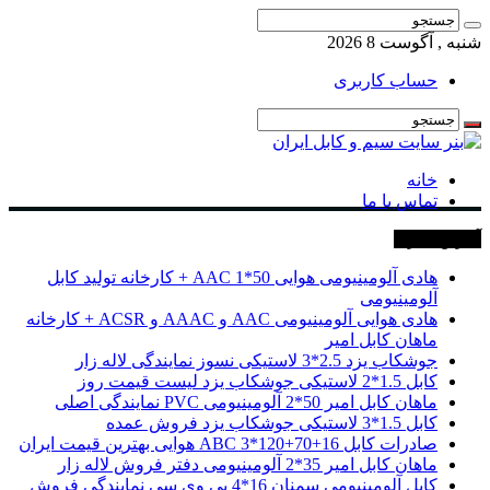
شنبه , آگوست 8 2026
حساب کاربری
خانه
تماس با ما
آخرین خبرها
هادی آلومینیومی هوایی 50*1 AAC + کارخانه تولید کابل
آلومینیومی
هادی هوایی آلومینیومی AAC و AAAC و ACSR + کارخانه
ماهان کابل امیر
جوشکاب یزد 2.5*3 لاستیکی نسوز نمایندگی لاله زار
کابل 1.5*2 لاستیکی جوشکاب یزد لیست قیمت روز
ماهان کابل امیر 50*2 آلومینیومی PVC نمایندگی اصلی
کابل 1.5*3 لاستیکی جوشکاب یزد فروش عمده
صادرات کابل 16+70+120*3 ABC هوایی بهترین قیمت ایران
ماهان کابل امیر 35*2 آلومینیومی دفتر فروش لاله زار
کابل آلومینیومی سمنان 16*4 پی وی سی نمایندگی فروش