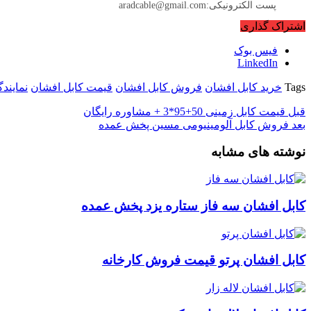
پست الکترونیکی:aradcable@gmail.com
اشتراک گذاری
فیس بوک
LinkedIn
Tags
خرید کابل افشان
فروش کابل افشان
قیمت کابل افشان
نمایند
قبل
قیمت کابل زمینی 50+95*3 + مشاوره رایگان
بعد
فروش کابل آلومینیومی مسین پخش عمده
نوشته های مشابه
کابل افشان سه فاز ستاره یزد پخش عمده
کابل افشان پرتو قیمت فروش کارخانه