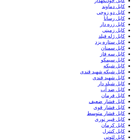
کابل خودنگهدار
کابل دماوند
کابل دو زوجی
کابل رسانا
کابل زره دار
کابل زمینی
کابل ژله فیلد
کابل ستاره یزد
کابل سمنان
کابل سه فاز
کابل سیمکو
کابل شبکه
کابل شبکه شهید قندی
کابل شهید قندی
کابل شیلد دار
کابل ضد آب
کابل فرمان
کابل فشار ضعیف
کابل فشار قوی
کابل فشار متوسط
کابل فیبر نوری
کابل کرمان
کابل کنترل
کابل لئونی