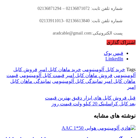
شماره تلفن ثابت: 02136871072 – 02136871294
شماره تلفن ثابت: 02136613840 -02133911013
پست الکترونیکی:aradcable@gmail.com
اشتراک گذاری
فیس بوک
LinkedIn
Tags
خرید کابل آلومینیومی
خرید ماهان کابل امیر
فروش کابل
آلومینیومی
فروش ماهان کابل امیر
قیمت کابل آلومینیومی
قیمت
ماهان کابل امیر
نمایندگی کابل آلومینیومی
نمایندگی ماهان کابل
امیر
قبل
فروش کابل های ابزار دقیق بهترین قیمت
بعد
کابل کراسلینک 20 کیلو ولت قیمت روز
نوشته های مشابه