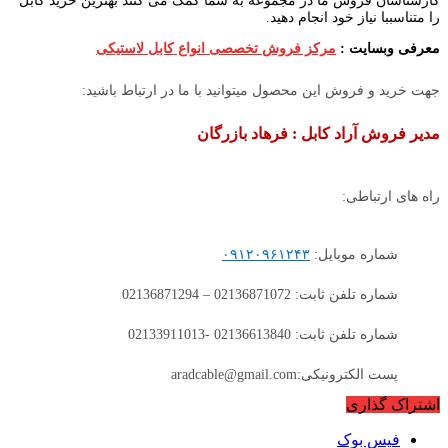
کارشناسان فروش ما در مجموعه به شما کمک می کنند بهترین خرید کابل
را متناسببا نیاز خود انجام دهید.
معرفی وبسایت :
مرکز فروش تخصصی انواع کابل لاستیکی
جهت خرید و فروش این محصول میتوانید با ما در ارتباط باشید:
مدیر فروش آراد کابل : فرهاد بازرگان
راه های ارتباطی:
شماره موبایل:
۰۹۱۲۰۹۶۱۲۴۳
شماره تلفن ثابت: 02136871072 – 02136871294
شماره تلفن ثابت: 02136613840 -02133911013
پست الکترونیکی:aradcable@gmail.com
اشتراک گذاری
فیس بوک