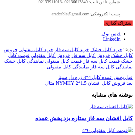
شماره تلفن ثابت: 02136613840 -02133911013
پست الکترونیکی:aradcable@gmail.com
اشتراک گذاری
فیس بوک
LinkedIn
Tags
خرید کابل خشک
خرید کابل سه فاز
خرید کابل مفتولی
فروش
کابل خشک
فروش کابل سه فاز
فروش کابل مفتولی
قیمت کابل
خشک
قیمت کابل سه فاز
قیمت کابل مفتولی
نمایندگی کابل خشک
نمایندگی کابل سه فاز
نمایندگی کابل مفتولی
قبل
پخش عمده کابل 4*3 زره دار سینا
بعد
فروش کابل افشان 1.5*2 NYMHY متال
نوشته های مشابه
کابل افشان سه فاز ستاره یزد پخش عمده