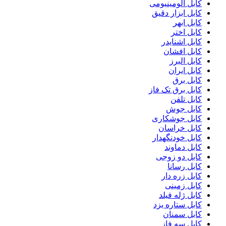
کابل آلومینیومی
کابل ابزار دقیق
کابل ابهر
کابل اختر
کابل اشنایدر
کابل افشان
کابل البرز
کابل ایران
کابل برق
کابل برق تک فاز
کابل تلفن
کابل جوش
کابل جوشکاری
کابل خراسان
کابل خودنگهدار
کابل دماوند
کابل دو زوجی
کابل رسانا
کابل زره دار
کابل زمینی
کابل ژله فیلد
کابل ستاره یزد
کابل سمنان
کابل سه فاز