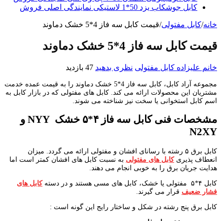
کابل جوشکاب یزد 50*1 لاستیکی نمایندگی اصلی فروش
خانه
/
کابل مفتولی
/
قیمت کابل سه فاز 4*5 خشک دماوند
قیمت کابل سه فاز 4*5 خشک دماوند
خانم علیزاده
کابل مفتولی
نظری بدهید
47 بازدید
مجموعه آراد کابل، کابل سه فاز 4*5 خشک دماوند را به قیمت عمده خدمت
مشتریان این محصولات ارائه می کند. کابل های مفتولی که در بازار کابل به
اسم کابل استخوانی یا سخت نیز شناخته می شوند.
مشخصات فنی کابل سه فاز ۴*۵ خشک
NYY
و
N2XY
کابل برق ۵ رشته با رسانای افشان و مفتولی ارائه می گردد. میزان
انعطاف پذیری
کابل های مفتولی
به نسبت کابل های افشان کمتر است اما
هدایت جریان برق را به خوبی انجام می دهند.
کابل ۴*۵
مفتولی یا خشک، کابل های مسی هستند و در دسته
کابل های
فشار ضعیف
قرار می گیرند.
کابل برق پنج رشته در شکل و ساختار رایج این گونه است :