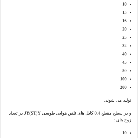
10
15
16
20
25
32
40
45
50
100
200
تولید می شوند.
و در سطح مقطع 0.4
کابل های تلفن هوایی طوسی
JY(ST)Y
در تعداد
زوج های :
10