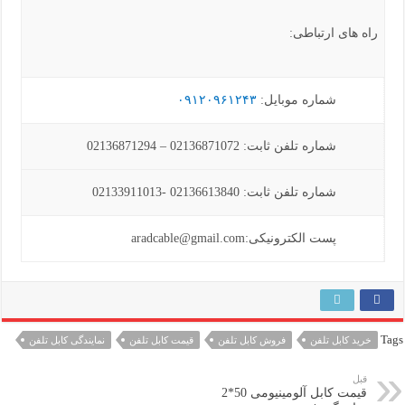
راه های ارتباطی:
شماره موبایل:
۰۹۱۲۰۹۶۱۲۴۳
شماره تلفن ثابت: 02136871072 – 02136871294
شماره تلفن ثابت: 02136613840 -02133911013
پست الکترونیکی:aradcable@gmail.com
Tags
خرید کابل تلفن
فروش کابل تلفن
قیمت کابل تلفن
نمایندگی کابل تلفن
قبل
قیمت کابل آلومینیومی 50*2