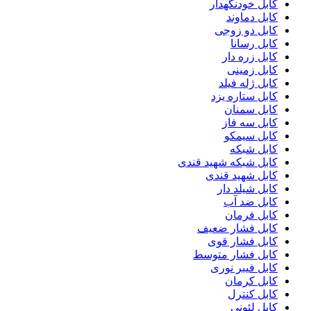
کابل خودنگهدار
کابل دماوند
کابل دو زوجی
کابل رسانا
کابل زره دار
کابل زمینی
کابل ژله فیلد
کابل ستاره یزد
کابل سمنان
کابل سه فاز
کابل سیمکو
کابل شبکه
کابل شبکه شهید قندی
کابل شهید قندی
کابل شیلد دار
کابل ضد آب
کابل فرمان
کابل فشار ضعیف
کابل فشار قوی
کابل فشار متوسط
کابل فیبر نوری
کابل کرمان
کابل کنترل
کابل لئونی