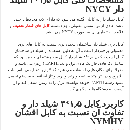
مشخصات فنی کابل ۱٫۵*۳ شیلد
دار
NYCY
کابل شیلد دار به کابلی گفته می شود که دارای لایه محافظ داخلی
باشد. هادی از نوع مسی مفتولی، جزء دسته
کابل های فشار ضعیف
و
علامت اختصاری آن به صورت NYCY می باشد.
کابل برق شیلد دار ساختمان پیچیده تری نسبت به کابل های برق
معمولی برخوردار است و آن به دلیل استفاده از شیلد در ساختمان
کابل است ، کابل ۱٫۵*۳ شیلد دار کابل سه رشته ای خواهد بود که
شامل یک هادی فاز یک هادی نول و یک EARTH (ارت) می باشد و
معولا برای مکان هایی استفاده می شود که لازم باشد ایمنی تاسیسات
بالا رود و در اثر مثلا صاعقه و رعد و برق ولتاژ اضافه به سیستم تحمیل
نشود رشته EARTH خواهد توانست برق را به زمین منتقل کند و از
آسیب به دستگاه ها جلوگیری کند.
کاربرد کابل ۱٫۵*۳ شیلد دار و
تفاوت آن نسبت به کابل افشان
NYMHY