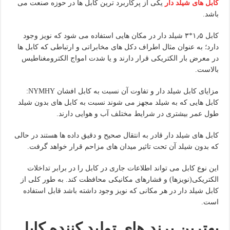
کابل های شیلد دار
یکی از پرکاربرد ترین کابل ها در حوزه صنعت می
باشد.
کابل ۱٫۵*۳ شیلد دار در مکان هایی استفاده می شود که نویز وجود
دارد؛ به عنوان مثال اطراف دکل های مخابراتی و ارتباطی که کابل ها
در معرض بار الکتریکی قرار دارند و یا شدت امواج الکترومغناطیس
بالاست.
مزایای کابل شیلد دار و تفاوت آن نسبت به کابل افشان NYMHY:
کابل هایی که به شیلد مجهز می شوند نسبت به کابل های بدون شیلد
طول عمر بیشتری در شرایط مختلف آب و هوایی دارند.
کابل های شیلد دار قادر به انتقال صحیح و دقیق داده ها هستند در حالی
که بدون شیلد آن تحت تاثیر میدان های مزاحم قرار خواهد گرفت.
این نوع کابل می تواند اطلاعات جاری در کابل را در برابر تداخلات
الکتریکی(نویزها) و فشارهای مکانیکی محافظت کند. به طور کلی از
کابل شیلد دار در هر مکانی که نویز وجود داشته باشد قابل استفاده
است.
بهترین برند های تولید کننده کابل