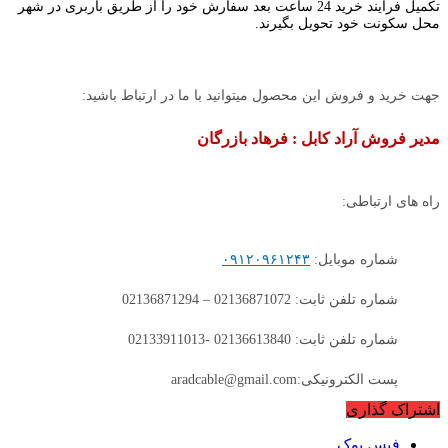
تکمیل فرایند خرید 24 ساعت بعد سفارش خود را از طریق باربری در شهر
محل سکونت خود تحویل بگیرند.
جهت خرید و فروش این محصول میتوانید با ما در ارتباط باشید:
مدیر فروش آراد کابل : فرهاد بازرگان
راه های ارتباطی:
شماره موبایل:
۰۹۱۲۰۹۶۱۲۴۳
شماره تلفن ثابت: 02136871072 – 02136871294
شماره تلفن ثابت: 02136613840 -02133911013
پست الکترونیکی:aradcable@gmail.com
اشتراک گذاری
فیس بوک