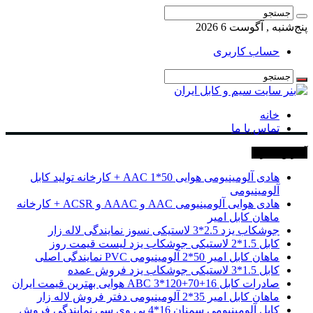
پنج‌شنبه , آگوست 6 2026
حساب کاربری
خانه
تماس با ما
آخرین خبرها
هادی آلومینیومی هوایی 50*1 AAC + کارخانه تولید کابل
آلومینیومی
هادی هوایی آلومینیومی AAC و AAAC و ACSR + کارخانه
ماهان کابل امیر
جوشکاب یزد 2.5*3 لاستیکی نسوز نمایندگی لاله زار
کابل 1.5*2 لاستیکی جوشکاب یزد لیست قیمت روز
ماهان کابل امیر 50*2 آلومینیومی PVC نمایندگی اصلی
کابل 1.5*3 لاستیکی جوشکاب یزد فروش عمده
صادرات کابل 16+70+120*3 ABC هوایی بهترین قیمت ایران
ماهان کابل امیر 35*2 آلومینیومی دفتر فروش لاله زار
کابل آلومینیومی سمنان 16*4 پی وی سی نمایندگی فروش