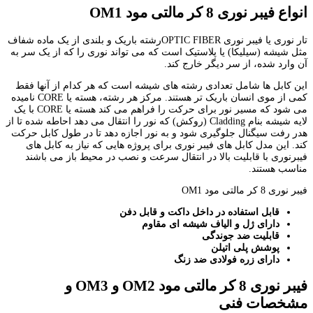
انواع فیبر نوری
8
کر
مالتی مود
OM1
تار نوری یا فیبر نوری OPTIC FIBERرشته باریک و بلندی از یک ماده شفاف
مثل شیشه (سیلیکا) یا پلاستیک است که می تواند نوری را که از یک سر به
آن وارد شده، از سر دیگر خارج کند.
این کابل ها شامل تعدادی رشته های شیشه است که هر کدام از آنها فقط
کمی از موی انسان باریک تر هستند. مرکز هر رشته، هسته یا CORE نامیده
می شود که مسیر نور برای حرکت را فراهم می کند هسته یا CORE با یک
لایه شیشه بنام Cladding (روکش) که نور را انتقال می دهد احاطه شده تا از
هدر رفت سیگنال جلوگیری شود و به نور اجازه دهد تا در طول کابل حرکت
کند. این مدل کابل های فیبر نوری برای پروژه هایی که نیاز به کابل های
فیبرنوری با قابلیت بالا در انتقال سرعت و نصب در محیط باز می باشند
مناسب هستند.
فیبر نوری 8 کر مالتی مود OM1
قابل استفاده در داخل داکت و قابل دفن
دارای ژل و الیاف شیشه ای مقاوم
قابلیت ضد جوندگی
پوشش پلی اتیلن
دارای زره فولادی ضد زنگ
فیبر نوری
8
کر
مالتی مود
OM2
و
OM3
و
مشخصات فنی