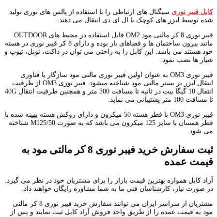
کابل فیبر نوری
سیگنال های ارتباطی را با استفاده از پالس های نوری تولید
شده توسط لیزر های کوچک یا ال ای دی انتقال می دهند.
فیبر نوری 8 کر مالتی مود OM2 قابل استفاده در محیط های OUTDOOR
مانند بیرون ساختمان ها و فضاهای باز بوده و دارای 8 کر فیبر نوری در هسته
خود هستند می باشد. این کابل را به راحتی می توان در داکت، تونل، تیوپ و
شیار ها نصب نمود.
فیبر نوری OM3 به عنوان اولین فیبر نوری مالتی مود سازگار با فناوری
انتقال لیزر بر بستر مالتی مود شناخته میشود. فیبر نوری OM3 از ظرفیت
انتقال 10 گیگا بیت در ثانیه تا مسافت 300 متر و همچنین ظرفیت انتقال 40G
تا مسافت 100 متر پشتیبانی می نماید.
فیبر نوری OM3 با قطر هسته 50 میکرون و دارای روکش هسته بهینه شده با
قطر همسان با سایز 125 میکرون می باشد که به صورت M125/50 شناخته
می شود.
ثبت سفارش خرید فیبر نوری
8
کر
مالتی مود به
قیمت عمده
آراد کابل همواره بهترین قیمت بازار را برای مشتریان خود در نظر می گیرد.
در صورت نیاز، کارشناسان فنی ما به شما مشاوره رایگان خواهند داد.
مشتریان از سراسر ایران می توانند سفارش خرید فیبر نوری 8 کر مالتی
مود به قیمت عمده را از طریق واحد فروش آراد کابل ثبت نمایند و پس از