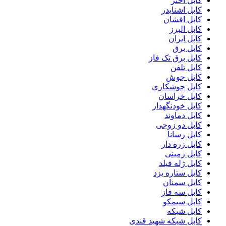
کابل اختر
کابل اشنایدر
کابل افشان
کابل البرز
کابل ایران
کابل برق
کابل برق تک فاز
کابل تلفن
کابل جوش
کابل جوشکاری
کابل خراسان
کابل خودنگهدار
کابل دماوند
کابل دو زوجی
کابل رسانا
کابل زره دار
کابل زمینی
کابل ژله فیلد
کابل ستاره یزد
کابل سمنان
کابل سه فاز
کابل سیمکو
کابل شبکه
کابل شبکه شهید قندی