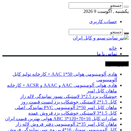
یکشنبه , آگوست 9 2026
حساب کاربری
خانه
تماس با ما
آخرین خبرها
هادی آلومینیومی هوایی 50*1 AAC + کارخانه تولید کابل
آلومینیومی
هادی هوایی آلومینیومی AAC و AAAC و ACSR + کارخانه
ماهان کابل امیر
جوشکاب یزد 2.5*3 لاستیکی نسوز نمایندگی لاله زار
کابل 1.5*2 لاستیکی جوشکاب یزد لیست قیمت روز
ماهان کابل امیر 50*2 آلومینیومی PVC نمایندگی اصلی
کابل 1.5*3 لاستیکی جوشکاب یزد فروش عمده
صادرات کابل 16+70+120*3 ABC هوایی بهترین قیمت ایران
ماهان کابل امیر 35*2 آلومینیومی دفتر فروش لاله زار
کابل آلومینیومی سمنان 16*4 پی وی سی نمایندگی فروش