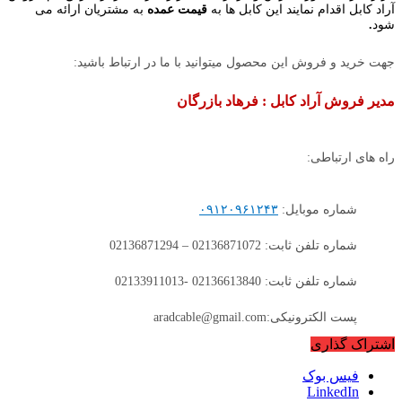
آراد کابل اقدام نمایند این کابل ها به
قیمت عمده
به مشتریان ارائه می
شود
.
جهت خرید و فروش این محصول میتوانید با ما در ارتباط باشید:
مدیر فروش آراد کابل : فرهاد بازرگان
راه های ارتباطی:
شماره موبایل:
۰۹۱۲۰۹۶۱۲۴۳
شماره تلفن ثابت: 02136871072 – 02136871294
شماره تلفن ثابت: 02136613840 -02133911013
پست الکترونیکی:aradcable@gmail.com
اشتراک گذاری
فیس بوک
LinkedIn