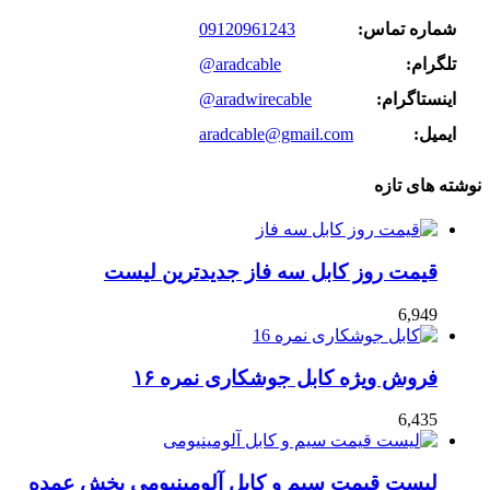
شماره تماس:
09120961243
تلگرام:
@aradcable
اینستاگرام:
@aradwirecable
ایمیل:
aradcable@gmail.com
نوشته های تازه
قیمت روز کابل سه فاز جدیدترین لیست
6,949
فروش ویژه کابل جوشکاری نمره ۱۶
6,435
لیست قیمت سیم و کابل آلومینیومی پخش عمده