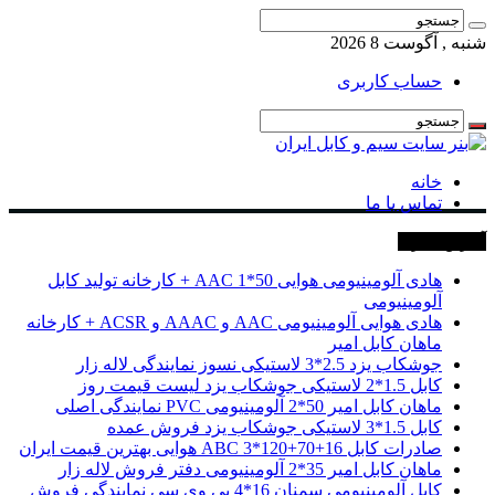
شنبه , آگوست 8 2026
حساب کاربری
خانه
تماس با ما
آخرین خبرها
هادی آلومینیومی هوایی 50*1 AAC + کارخانه تولید کابل
آلومینیومی
هادی هوایی آلومینیومی AAC و AAAC و ACSR + کارخانه
ماهان کابل امیر
جوشکاب یزد 2.5*3 لاستیکی نسوز نمایندگی لاله زار
کابل 1.5*2 لاستیکی جوشکاب یزد لیست قیمت روز
ماهان کابل امیر 50*2 آلومینیومی PVC نمایندگی اصلی
کابل 1.5*3 لاستیکی جوشکاب یزد فروش عمده
صادرات کابل 16+70+120*3 ABC هوایی بهترین قیمت ایران
ماهان کابل امیر 35*2 آلومینیومی دفتر فروش لاله زار
کابل آلومینیومی سمنان 16*4 پی وی سی نمایندگی فروش