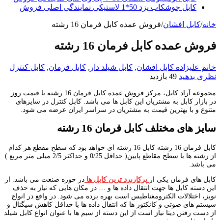
کابل جوشکاب یزد 50*1 لاستیکی نمایندگی اصلی فروش
خانه
/
کابل افشان
/
فروش عمده کابل فرمان 16 رشته
فروش عمده کابل فرمان 16 رشته
خانم علیزاده
کابل افشان
,
کابل شیلد دار
,
کابل فرمان
,
کابل کنترل
نظری بدهید
49 بازدید
مجموعه آراد کابل، مرکز فروش عمده کابل فرمان 16 رشته با قیمت روز
در بازار کابل به مشتریان این کابل ها می باشد. کابل کنترل در سایزهای
متنوع و با بهترین قیمت به مشتریان در سراسر ایران عرضه می شود.
سایز های مختلف کابل فرمان
16
رشته
کابل فرمان 16 رشته کابل 16 رشته ای خواهد بود که سطح مقطع هر کدام
از رشته ها با سطح مقاطع پایین( حداقل 0/25 و حداکثر 2/5 میلی متر مربع )
می باشد.
کابل های فرمان یکی از
پرکاربرد ترین کابل ها
در حوزه صنعت می باشد. از
این دسته کابل ها جهت انتقال داده ها و … در مکان هایی که نیاز به حذف
نویز، اختلالات الکترومغناطیس است بهره برده می شود. در واقع در انواع
سیستم های صوتی و کانکتور ها که انتقال داده ها با حداقل کاهش سیگنال و
از دست رفتن دیتا نیاز است از این دسته از سیم ها با عنوان انواع کابل شیلد