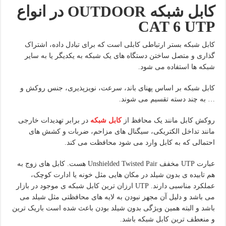
کابل شبکه
OUTDOOR
در انواع
CAT 6 UTP
کابل شبکه بستر ارتباطی کابلی است که برای تبادل داده، اشتراک
گذاری و متصل ساختن دستگاه های یک شبکه به یکدیگر یا به سایر
شبکه ها استفاده می شود.
کابل شبکه بر اساس پهنای باند، سرعت، نویزپذیری، جنس روکش و
… به چند دسته تقسیم می شوند.
روکش کابل مانند یک محافظ از
کابل شبکه
در برابر تهدیدات خارجی
مانند تداخل الکتریکی، سیگنال های مزاحم، ضربات و کشش های
احتمالی که به کابل وارد می شود محافظت می کند.
عبارت UTP مخفف Unshielded Twisted Pair هست. کابل های زوج به
هم تابیده ی بدون شیلد در مکان هایی مثل خونه یا ادارت کوچک،
عملکرد مناسبی دارند. UTP ارزان ترین کابل شبکه ی موجود در بازار
می باشد و دلیل آن مجهز نبودن به لایه های محافظتی مثل شیلد می
باشد و البته همین ویژگی بدون شیلد بودن باعث شده است باریک ترین
و منعطف ترین کابل شبکه باشد.