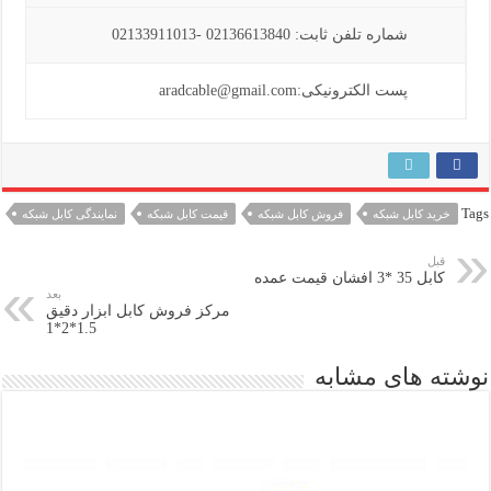
شماره تلفن ثابت: 02136613840 -02133911013
پست الکترونیکی:aradcable@gmail.com
Tags
خرید کابل شبکه
فروش کابل شبکه
قیمت کابل شبکه
نمایندگی کابل شبکه
قبل
کابل 35 *3 افشان قیمت عمده
بعد
مرکز فروش کابل ابزار دقیق
1.5*2*1
نوشته های مشابه