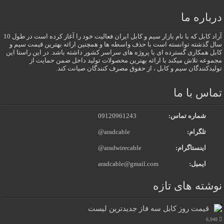
درباره ما
آراد کابل که با نام بازار سیم و کابل ایران فعالیت خود را آغاز کرده است در طول 10
سال گذشته توانسته است با حذف واسطه ها و همچنین ارائه بهترین قیمت سیم و
کابل همکاری گسترده ای با پروژه های سراسر کشور داشته باشد. در این راستا این
مجموعه تلاش میکند با ارائه بهترین محصولات تولید داخل ضمن حمایت از
تولیدکنندگان سیم و کابل ، از حقوق مصرف کنندگان صیانت کند.
تماس با ما
شماره تماس:
09120961243
تلگرام:
@aradcable
اینستاگرام:
@aradwirecable
ایمیل:
aradcable@gmail.com
نوشته های تازه
قیمت روز کابل سه فاز جدیدترین لیست
6,948