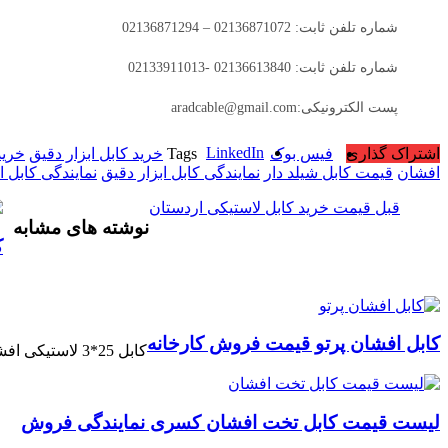
شماره تلفن ثابت: 02136871072 – 02136871294
شماره تلفن ثابت: 02136613840 -02133911013
پست الکترونیکی:aradcable@gmail.com
LinkedIn
اشتراک گذاری
فیس بوک
Tags
خرید کابل ابزار دقیق
خرید
افشان
قیمت کابل شیلد دار
نمایندگی کابل ابزار دقیق
نمایندگی کابل 
قبل
قیمت خرید کابل لاستیکی اردستان
نوشته های مشابه
ک
کابل افشان پرتو قیمت فروش کارخانه
کابل 25*3 لاستیکی افشان EPR با خاصیت ضد آب ، ضد اسید و ضد روغن …
لیست قیمت کابل تخت افشان کسری نمایندگی فروش