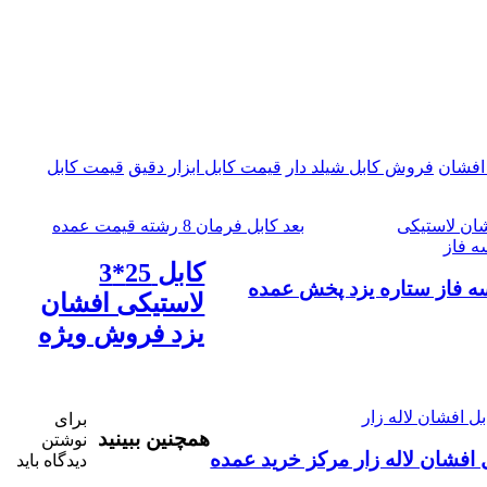
افشان
فروش کابل شیلد دار
قیمت کابل ابزار دقیق
قیمت کابل
بعد
کابل فرمان 8 رشته قیمت عمده
کابل 25*3
ه فاز ستاره یزد پخش عمده
لاستیکی افشان
یزد فروش ویژه
برای
همچنین ببینید
نوشتن
 افشان لاله زار مرکز خرید عمده
دیدگاه باید