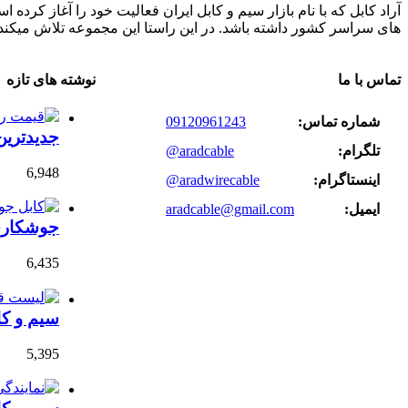
های سراسر کشور داشته باشد. در این راستا این مجموعه تلاش میکند 
تماس با ما
نوشته های تازه
شماره تماس:
09120961243
جدیدتری
تلگرام:
@aradcable
6,948
اینستاگرام:
@aradwirecable
ایمیل:
aradcable@gmail.com
جوشکاری 
6,435
سیم و کا
5,395