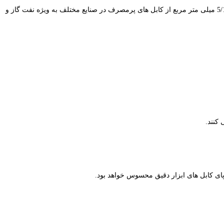
در برخی از محیط های صنعتی که لازم است کابل ها در برابر صدمات مکانیکی ایمن باشند از کابل های زره دار استفاده می کنند. کابل های سایز 57/0 ، 1 و 5/1 میلی متر مربع از کابل های پرمصرف در صنایع مختلف به ویژه نفت گاز و
 کنند.
 پای کابل های ابزار دقیق محسوس خواهد بود.