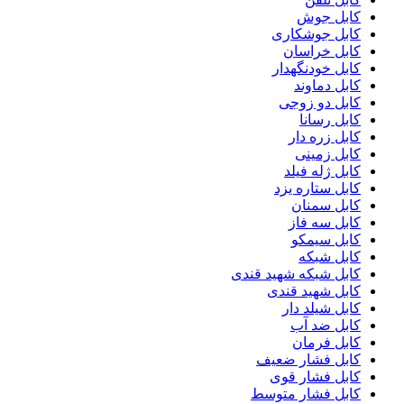
کابل جوش
کابل جوشکاری
کابل خراسان
کابل خودنگهدار
کابل دماوند
کابل دو زوجی
کابل رسانا
کابل زره دار
کابل زمینی
کابل ژله فیلد
کابل ستاره یزد
کابل سمنان
کابل سه فاز
کابل سیمکو
کابل شبکه
کابل شبکه شهید قندی
کابل شهید قندی
کابل شیلد دار
کابل ضد آب
کابل فرمان
کابل فشار ضعیف
کابل فشار قوی
کابل فشار متوسط