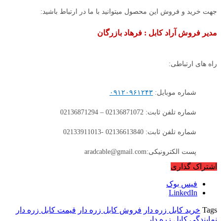
جهت خرید و فروش این محصول میتوانید با ما در ارتباط باشید:
مدیر فروش آراد کابل : فرهاد بازرگان
راه های ارتباطی:
شماره موبایل:
۰۹۱۲۰۹۶۱۲۴۳
شماره تلفن ثابت: 02136871072 – 02136871294
شماره تلفن ثابت: 02136613840 -02133911013
پست الکترونیکی:aradcable@gmail.com
اشتراک گذاری
فیس بوک
LinkedIn
Tags
خرید کابل زره دار
فروش کابل زره دار
قیمت کابل زره دار
نمایندگی کابل زره دار