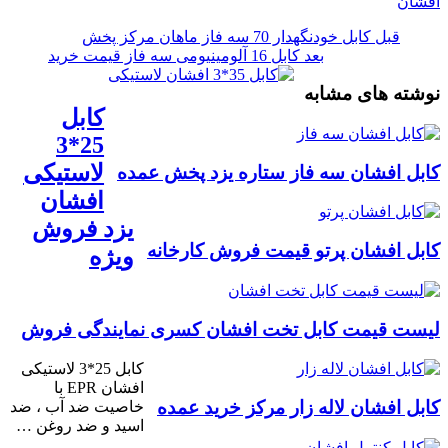
افشان
قبل
کابل خودنگهدار 70 سه فاز ماهان مرکز پخش
بعد
کابل 16 آلومینیومی سه فاز قیمت خرید
نوشته های مشابه
کابل
25*3
لاستیکی
کابل افشان سه فاز ستاره یزد پخش عمده
افشان
یزد فروش
کابل افشان پرتو قیمت فروش کارخانه
ویژه
لیست قیمت کابل تخت افشان کسری نمایندگی فروش
کابل 25*3 لاستیکی
افشان EPR با
کابل افشان لاله زار مرکز خرید عمده
خاصیت ضد آب ، ضد
اسید و ضد روغن …