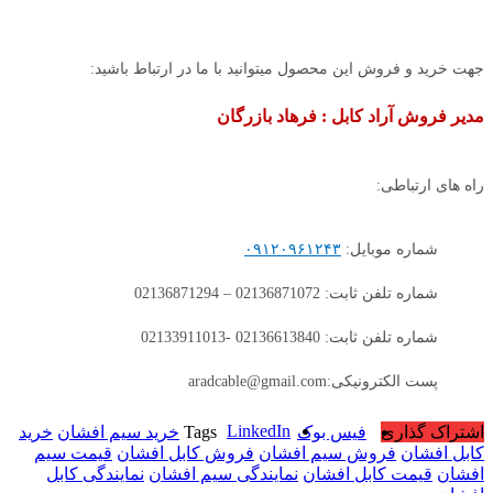
جهت خرید و فروش این محصول میتوانید با ما در ارتباط باشید:
مدیر فروش آراد کابل : فرهاد بازرگان
راه های ارتباطی:
شماره موبایل:
۰۹۱۲۰۹۶۱۲۴۳
شماره تلفن ثابت: 02136871072 – 02136871294
شماره تلفن ثابت: 02136613840 -02133911013
پست الکترونیکی:aradcable@gmail.com
LinkedIn
اشتراک گذاری
فیس بوک
Tags
خرید سیم افشان
خرید
کابل افشان
فروش سیم افشان
فروش کابل افشان
قیمت سیم
افشان
قیمت کابل افشان
نمایندگی سیم افشان
نمایندگی کابل