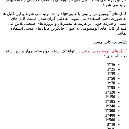
تولید می شوند.
کابل های آلومینیومی زمینی با عایق xlpe و pvc تولید می شوند و این کابل ها
به صورت دفنی استفاده می شوند. به دلیل گران شدن قیمت کابل های
مسی و صرفه جویی در هزینه ها مشتریان و پروژه های صنعتی تلاش می
کنند از کابل های آلومینیومی به عنوان جایگزین کابل های مسی استفاده
نمایند.
کابل های آلومینیومی زمینی
در انواع تک رشته، دو رشته، چهار و پنج رشته
در سایز های :
16*1
25*1
35*1
50*1
70*1
95*1
120*1
150*1
185*1
240*1
300*1
400*1
500*1
10*2