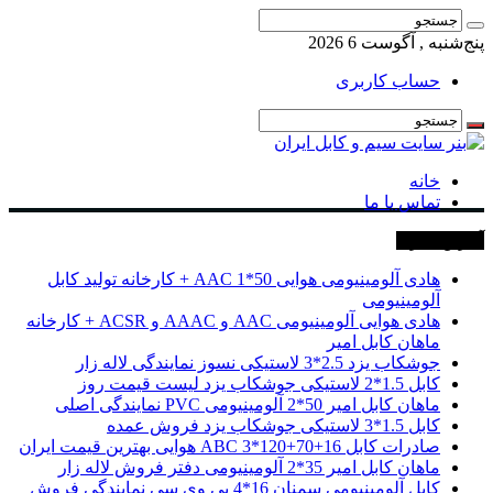
پنج‌شنبه , آگوست 6 2026
حساب کاربری
خانه
تماس با ما
آخرین خبرها
هادی آلومینیومی هوایی 50*1 AAC + کارخانه تولید کابل
آلومینیومی
هادی هوایی آلومینیومی AAC و AAAC و ACSR + کارخانه
ماهان کابل امیر
جوشکاب یزد 2.5*3 لاستیکی نسوز نمایندگی لاله زار
کابل 1.5*2 لاستیکی جوشکاب یزد لیست قیمت روز
ماهان کابل امیر 50*2 آلومینیومی PVC نمایندگی اصلی
کابل 1.5*3 لاستیکی جوشکاب یزد فروش عمده
صادرات کابل 16+70+120*3 ABC هوایی بهترین قیمت ایران
ماهان کابل امیر 35*2 آلومینیومی دفتر فروش لاله زار
کابل آلومینیومی سمنان 16*4 پی وی سی نمایندگی فروش