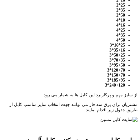
16*2
25*2
35*2
50*2
10*4
16*4
25*4
35*4
50*4
25*16*3
35+16*3
50+25*3
70+35*3
95+50*3
120+70*3
150+70*3
185+95*3
240+120*3
از سایز مهم و پرکاربرد این کابل ها به شمار می رود.
مشتریان برای برق سه فاز می توانند جهت انتخاب سایز مناسب کابل از
طریق جدول زیر اقدام نمایند.