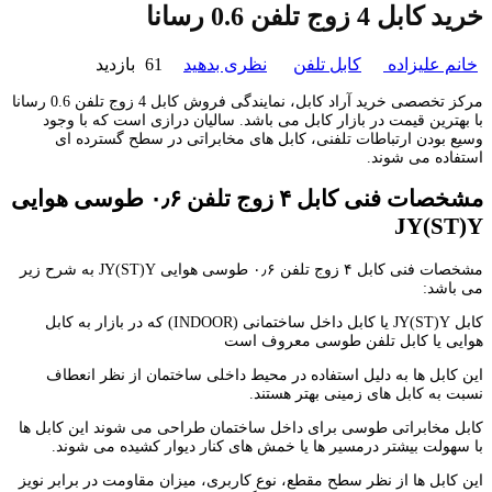
خرید کابل 4 زوج تلفن 0.6 رسانا
خانم علیزاده
کابل تلفن
نظری بدهید
61 بازدید
مرکز تخصصی خرید آراد کابل، نمایندگی فروش کابل 4 زوج تلفن 0.6 رسانا
با بهترین قیمت در بازار کابل می باشد. سالیان درازی است که با وجود
وسیع بودن ارتباطات تلفنی، کابل های مخابراتی در سطح گسترده ای
استفاده می شوند.
مشخصات فنی کابل ۴ زوج تلفن ۰٫۶ طوسی هوایی
JY(ST)Y
مشخصات فنی کابل ۴ زوج تلفن ۰٫۶ طوسی هوایی JY(ST)Y به شرح زیر
می باشد:
کابل JY(ST)Y یا کابل داخل ساختمانی (INDOOR) که در بازار به کابل
هوایی یا کابل تلفن طوسی معروف است
این کابل ها به دلیل استفاده در محیط داخلی ساختمان از نظر انعطاف
نسبت به کابل های زمینی بهتر هستند.
کابل مخابراتی طوسی برای داخل ساختمان طراحی می شوند این کابل ها
با سهولت بیشتر درمسیر ها یا خمش های کنار دیوار کشیده می شوند.
این کابل ها از نظر سطح مقطع، نوع کاربری، میزان مقاومت در برابر نویز