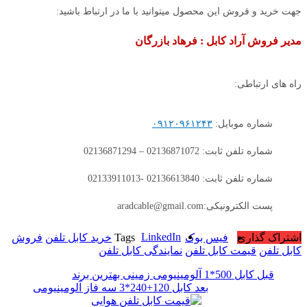
جهت خرید و فروش این محصول میتوانید با ما در ارتباط باشید:
مدیر فروش آراد کابل : فرهاد بازرگان
راه های ارتباطی:
شماره موبایل:
۰۹۱۲۰۹۶۱۲۴۳
شماره تلفن ثابت: 02136871072 – 02136871294
شماره تلفن ثابت: 02136613840 -02133911013
پست الکترونیکی:aradcable@gmail.com
LinkedIn
اشتراک گذاری
فیس بوک
Tags
خرید کابل تلفن
فروش
کابل تلفن
قیمت کابل تلفن
نمایندگی کابل تلفن
قبل
کابل 500*1 آلومینیومی زمینی بهترین برند
بعد
کابل 120+240*3 سه فاز آلومینیومی