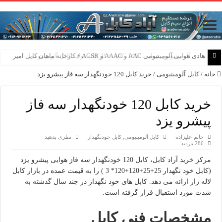
هادی هوایی آلومینیومی AAC و AAAC و ACSR + کارخانه ماهان کابل امیر
خانه
/
کابل آلومینیومی
/
خرید کابل 120 خودنگهدار سه فاز پیشرو یزد
خرید کابل 120 خودنگهدار سه فاز
پیشرو یزد
خانم علیزاده
کابل آلومینیومی
,
کابل خودنگهدار
نظری بدهید
286 بازدید
مرکز خرید آراد کابل، کابل 120 خودنگهدار سه فاز هوایی پیشرو یزد
(کابل خود نگهدار 25+25+120+120* 3 ) را به قیمت عمده در بازار کابل
لاله زار ارائه می دهد. کابل های خود نگهدار در چند سال گذشته به
شدت مورد استقبال قرار گرفته است.
مشخصات فنی کابل