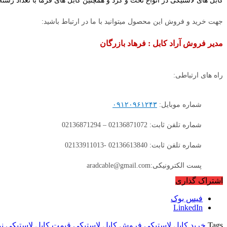
کابل های لاستیکی در انواع تخت و گرد و همچنین کابل های فرما با تعداد رشته 
جهت خرید و فروش این محصول میتوانید با ما در ارتباط باشید:
مدیر فروش آراد کابل : فرهاد بازرگان
راه های ارتباطی:
شماره موبایل:
۰۹۱۲۰۹۶۱۲۴۳
شماره تلفن ثابت: 02136871072 – 02136871294
شماره تلفن ثابت: 02136613840 -02133911013
پست الکترونیکی:aradcable@gmail.com
اشتراک گذاری
فیس بوک
LinkedIn
Tags
خرید کابل لاستیکی
فروش کابل لاستیکی
قیمت کابل لاستیکی
ن