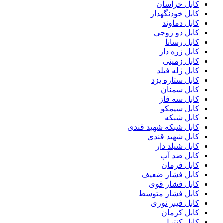
کابل خراسان
کابل خودنگهدار
کابل دماوند
کابل دو زوجی
کابل رسانا
کابل زره دار
کابل زمینی
کابل ژله فیلد
کابل ستاره یزد
کابل سمنان
کابل سه فاز
کابل سیمکو
کابل شبکه
کابل شبکه شهید قندی
کابل شهید قندی
کابل شیلد دار
کابل ضد آب
کابل فرمان
کابل فشار ضعیف
کابل فشار قوی
کابل فشار متوسط
کابل فیبر نوری
کابل کرمان
کابل کنترل