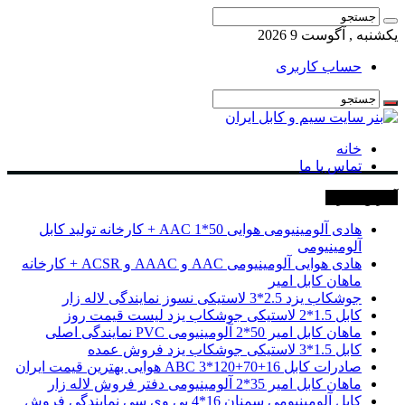
یکشنبه , آگوست 9 2026
حساب کاربری
خانه
تماس با ما
آخرین خبرها
هادی آلومینیومی هوایی 50*1 AAC + کارخانه تولید کابل
آلومینیومی
هادی هوایی آلومینیومی AAC و AAAC و ACSR + کارخانه
ماهان کابل امیر
جوشکاب یزد 2.5*3 لاستیکی نسوز نمایندگی لاله زار
کابل 1.5*2 لاستیکی جوشکاب یزد لیست قیمت روز
ماهان کابل امیر 50*2 آلومینیومی PVC نمایندگی اصلی
کابل 1.5*3 لاستیکی جوشکاب یزد فروش عمده
صادرات کابل 16+70+120*3 ABC هوایی بهترین قیمت ایران
ماهان کابل امیر 35*2 آلومینیومی دفتر فروش لاله زار
کابل آلومینیومی سمنان 16*4 پی وی سی نمایندگی فروش