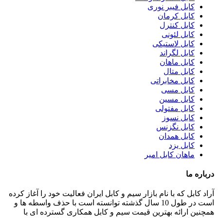
کابل فیبر نوری
کابل کرمان
کابل کنترل
کابل لئونی
کابل لاستیکی
کابل لگراند
کابل ماهان
کابل متال
کابل مخابراتی
کابل مسی
کابل مسین
کابل مفتولی
کابل نسوز
کابل نگزنس
کابل همدان
کابل یزد
ماهان کابل امیر
درباره ما
آراد کابل که با نام بازار سیم و کابل ایران فعالیت خود را آغاز کرده
است در طول 10 سال گذشته توانسته است با حذف واسطه ها و
همچنین ارائه بهترین قیمت سیم و کابل همکاری گسترده ای با