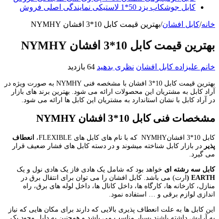
کابل جوشکاب یزد 50*1 لاستیکی نمایندگی اصلی فروش
خانه
/
کابل افشان
/
بهترین قیمت کابل 10*3 افشان NYMHY
بهترین قیمت کابل 10*3 افشان NYMHY
خانم علیزاده
کابل افشان
نظری بدهید
64 بازدید
بهترین قیمت کابل 10*3 افشان با مشخصه فنی NYMHY به صورت ویژه در
آراد کابل به مشتریان این محصولات ارائه می شود. بهترین برند های بازار
در آراد کابل با نشان استاندارد به مشتریان این کابل ها ارائه می شود.
مشخصات فنی کابل 10*3 افشان
NYMHY
کابل 10*3 افشانNYMHY که با نام های کابل های FLEXIBLE،
انعطاف
پذیر
در بازار کابل شناخته میشوند و در دسته کابل های فشار ضعیف قرار
می گیرد.
کابل سه رشته ای
خواهد بود که شامل یک هادی فاز یک هادی نول و یک
EARTH
(
ارت) می باشد. کابل افشان را می توان برای انتقال برق در
منازل، کارخانه ها، کارگاه ها، داخل کانال ها، داخل لوله های برق، راه
اندازی لوازم برقی و … استفاده نمود.
این کابل ها به علت انعطاف پذیری بالایی که دارند برای مکان هایی که نیاز
به آرایش داشته باشند بسیار مناسب می باشد و همچنین به دلیل وجود یک