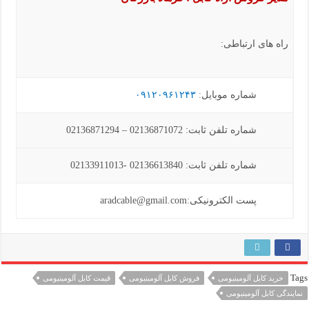
راه های ارتباطی:
شماره موبایل:
۰۹۱۲۰۹۶۱۲۴۳
شماره تلفن ثابت: 02136871072 – 02136871294
شماره تلفن ثابت: 02136613840 -02133911013
پست الکترونیکی:aradcable@gmail.com
Tags
خرید کابل آلومینیومی
فروش کابل آلومینیومی
قیمت کابل آلومینیومی
نمایندگی کابل آلومینیومی