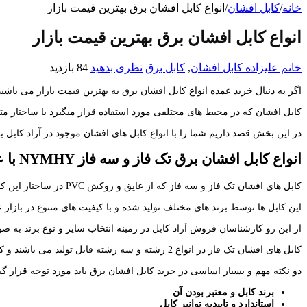
خانه
/
کابل افشان
/
انواع کابل افشان برق بهترین قیمت بازار
انواع کابل افشان برق بهترین قیمت بازار
خانم علیزاده
کابل افشان
,
کابل برق
نظری بدهید
84 بازدید
اگر به دنبال خرید عمده انواع کابل افشان برق به بهترین قیمت بازار می باش
کابل افشان که در محیط های مختلفی مورد استفاده قرار میگیرد با ساختار متف
در این بخش قصد داریم شما را با انواع کابل های افشان موجود در آراد کابل به
انواع کابل افشان برق تک فاز و سه فاز
NYMHY
با 
کابل های افشان تک فاز و سه فاز که از عایق و روکش PVC در ساختار این کابل ها استفاده شده است از متداول ترین کابل های برق یه شمار می رود.
این کابل ها توسط برند های مختلف تولید شده و با کیفیت های متنوع در بازار
از این رو کارشناسان فروش آراد کابل در زمینه انتخاب سایز و نوع برند به صو
کابل های افشان تک فاز در انواع 2 رشته و سه رشته قابل تولید می باشند و کابل های سه فاز به صورت چهار سیمه و پنج سیمه تولید شده و به بازار عرضه می شوند.
دو نکته مهم و بسیار اساسی در خرید کابل افشان برق باید مورد توجه قرار گیر
برند کابل و معتبر بودن آن
استاندارد و تاییدیه توانیر کابل