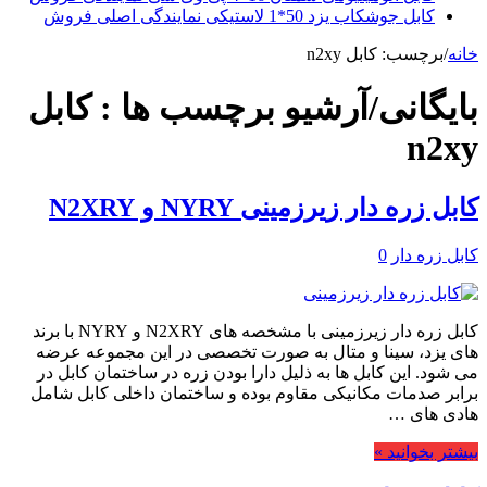
کابل جوشکاب یزد 50*1 لاستیکی نمایندگی اصلی فروش
خانه
/
برچسب:
کابل n2xy
بایگانی/آرشیو برچسب ها :
کابل
n2xy
کابل زره دار زیرزمینی NYRY و N2XRY
کابل زره دار
0
کابل زره دار زیرزمینی با مشخصه های N2XRY و NYRY با برند
های یزد، سینا و متال به صورت تخصصی در این مجموعه عرضه
می شود. این کابل ها به ذلیل دارا بودن زره در ساختمان کابل در
برابر صدمات مکانیکی مقاوم بوده و ساختمان داخلی کابل شامل
هادی های …
بیشتر بخوانید »