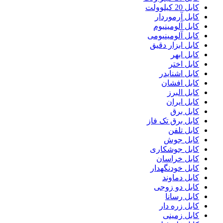
کابل 20 کیلوولت
کابل آرموردار
کابل آلومینیوم
کابل آلومینیومی
کابل ابزار دقیق
کابل ابهر
کابل اختر
کابل اشنایدر
کابل افشان
کابل البرز
کابل ایران
کابل برق
کابل برق تک فاز
کابل تلفن
کابل جوش
کابل جوشکاری
کابل خراسان
کابل خودنگهدار
کابل دماوند
کابل دو زوجی
کابل رسانا
کابل زره دار
کابل زمینی