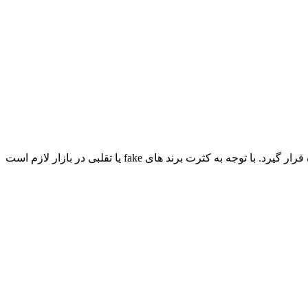
کابل نگزنس sftp ارجینال از کابل های مهم در پروژه های شبکه می باشد که در انواع cat5 و cat6 بسته به نوع پروژه ها می تواند مورد استفاده قرار گیرد. با توجه به کثرت برند های fake یا تقلبی در بازار لازم است