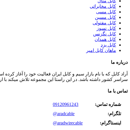
کابل متال
کابل مخابراتی
کابل مسی
کابل مسین
کابل مفتولی
کابل نسوز
کابل نگزنس
کابل همدان
کابل یزد
ماهان کابل امیر
درباره ما
سراسر کشور داشته باشد. در این راستا این مجموعه تلاش میکند با ا
تماس با ما
شماره تماس:
09120961243
تلگرام:
@aradcable
اینستاگرام:
@aradwirecable