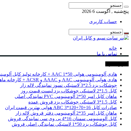
پنج‌شنبه , آگوست 6 2026
حساب کاربری
خانه
تماس با ما
آخرین خبرها
هادی آلومینیومی هوایی 50*1 AAC + کارخانه تولید کابل آلومینیومی
هادی هوایی آلومینیومی AAC و AAAC و ACSR + کارخانه ماهان کابل امیر
جوشکاب یزد 2.5*3 لاستیکی نسوز نمایندگی لاله زار
کابل 1.5*2 لاستیکی جوشکاب یزد لیست قیمت روز
ماهان کابل امیر 50*2 آلومینیومی PVC نمایندگی اصلی
کابل 1.5*3 لاستیکی جوشکاب یزد فروش عمده
صادرات کابل 16+70+120*3 ABC هوایی بهترین قیمت ایران
ماهان کابل امیر 35*2 آلومینیومی دفتر فروش لاله زار
کابل آلومینیومی سمنان 16*4 پی وی سی نمایندگی فروش
کابل جوشکاب یزد 50*1 لاستیکی نمایندگی اصلی فروش