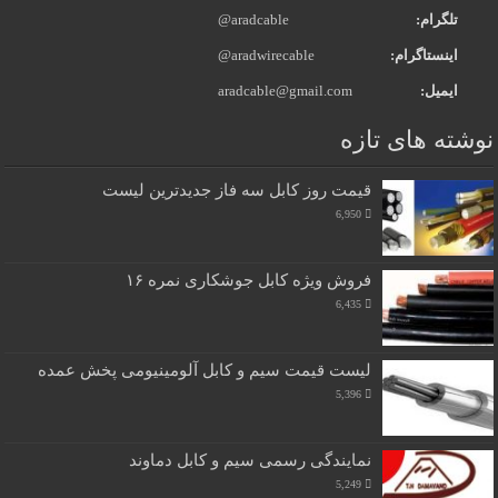
تلگرام:
@aradcable
اینستاگرام:
@aradwirecable
ایمیل:
aradcable@gmail.com
نوشته های تازه
قیمت روز کابل سه فاز جدیدترین لیست
6,950
فروش ویژه کابل جوشکاری نمره ۱۶
6,435
لیست قیمت سیم و کابل آلومینیومی پخش عمده
5,396
نمایندگی رسمی سیم و کابل دماوند
5,249