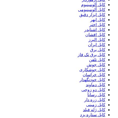
کابل آلومینیوم
کابل آلومینیومی
کابل ابزار دقیق
کابل ابهر
کابل اختر
کابل اشنایدر
کابل افشان
کابل البرز
کابل ایران
کابل برق
کابل برق تک فاز
کابل تلفن
کابل جوش
کابل جوشکاری
کابل خراسان
کابل خودنگهدار
کابل دماوند
کابل دو زوجی
کابل رسانا
کابل زره دار
کابل زمینی
کابل ژله فیلد
کابل ستاره یزد