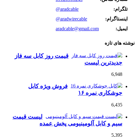
تلگرام:
@aradcable
اینستاگرام:
@aradwirecable
ایمیل:
aradcable@gmail.com
نوشته های تازه
قیمت روز کابل سه فاز
جدیدترین لیست
6,948
فروش ویژه کابل
جوشکاری نمره ۱۶
6,435
لیست قیمت
سیم و کابل آلومینیومی پخش عمده
5,395