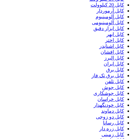
کابل 20 کیلوولت
کابل آرموردار
کابل آلومینیوم
کابل آلومینیومی
کابل ابزار دقیق
کابل ابهر
کابل اختر
کابل اشنایدر
کابل افشان
کابل البرز
کابل ایران
کابل برق
کابل برق تک فاز
کابل تلفن
کابل جوش
کابل جوشکاری
کابل خراسان
کابل خودنگهدار
کابل دماوند
کابل دو زوجی
کابل رسانا
کابل زره دار
کابل زمینی