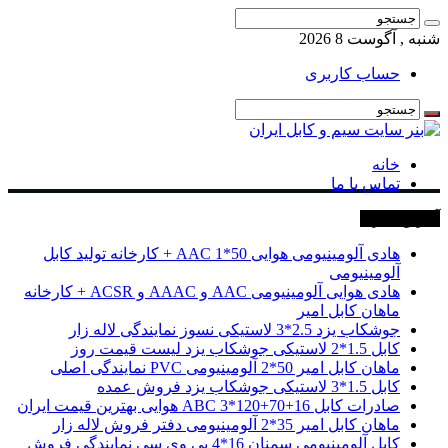
شنبه , آگوست 8 2026
حساب کاربری
خانه
تماس با ما
آخرین خبرها
هادی آلومینیومی هوایی 50*1 AAC + کارخانه تولید کابل
آلومینیومی
هادی هوایی آلومینیومی AAC و AAAC و ACSR + کارخانه
ماهان کابل امیر
جوشکاب یزد 2.5*3 لاستیکی نسوز نمایندگی لاله زار
کابل 1.5*2 لاستیکی جوشکاب یزد لیست قیمت روز
ماهان کابل امیر 50*2 آلومینیومی PVC نمایندگی اصلی
کابل 1.5*3 لاستیکی جوشکاب یزد فروش عمده
صادرات کابل 16+70+120*3 ABC هوایی بهترین قیمت ایران
ماهان کابل امیر 35*2 آلومینیومی دفتر فروش لاله زار
کابل آلومینیومی سمنان 16*4 پی وی سی نمایندگی فروش