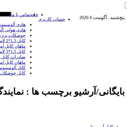
خانه
تماس با ما
آخرین خ
پنج‌شنبه , آگوست 6 2026
حساب کاربری
هادی آلومینیومی هوایی 50*1 AAC + کارخ
هادی هوایی آلومینیومی AAC و AAAC و ACSR
جوشکاب یزد 2.5*3 لاستیکی نسوز نمایندگی لاله زار
کابل 1.5*2 لاستیکی جوشکاب یزد لیست قیمت روز
ماهان کابل امیر 50*2 آلومینیومی PVC نمایند
کابل 1.5*3 لاستیکی جوشکاب یزد فروش عمده
صادرات کابل 16+70+120*3 ABC هوایی بهترین قیمت ایران
ماهان کابل امیر 35*2 آلومینیومی دفتر فروش ل
کابل آلومینیومی سمنان 16*4 پی
کابل جوشکاب یزد 50*1 لاستیکی نمایند
بایگانی/آرشیو برچسب ها :
نمایندگ
کابل آرموردار