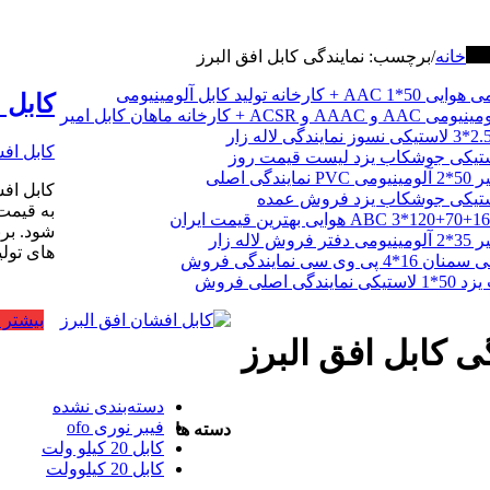
برها
خانه
/
برچسب:
نمایندگی کابل افق البرز
انه تولید کابل آلومینیومی
کابل 
 + کارخانه ماهان کابل امیر
کابل اف
گی اصلی
کابل افش
به قیمت
شود. برن
اله زار
های تولی
 وی سی نمایندگی فروش
گی اصلی فروش
بیشتر ب
ی کابل افق البرز
دسته‌بندی نشده
فیبر نوری ofo
دسته ها
کابل 20 کیلو ولت
کابل 20 کیلوولت