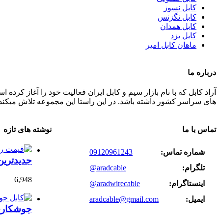
کابل نسوز
کابل نگزنس
کابل همدان
کابل یزد
ماهان کابل امیر
درباره ما
های سراسر کشور داشته باشد. در این راستا این مجموعه تلاش میکند 
تماس با ما
نوشته های تازه
شماره تماس:
09120961243
جدیدتری
تلگرام:
@aradcable
6,948
اینستاگرام:
@aradwirecable
ایمیل:
aradcable@gmail.com
جوشکاری 