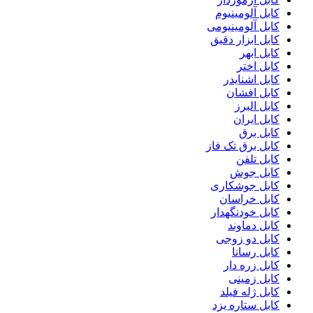
کابل آلومینیوم
کابل آلومینیومی
کابل ابزار دقیق
کابل ابهر
کابل اختر
کابل اشنایدر
کابل افشان
کابل البرز
کابل ایران
کابل برق
کابل برق تک فاز
کابل تلفن
کابل جوش
کابل جوشکاری
کابل خراسان
کابل خودنگهدار
کابل دماوند
کابل دو زوجی
کابل رسانا
کابل زره دار
کابل زمینی
کابل ژله فیلد
کابل ستاره یزد