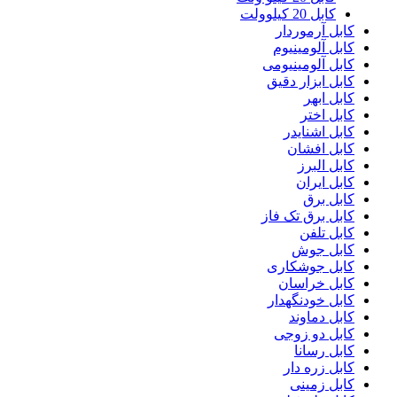
کابل 20 کیلوولت
کابل آرموردار
کابل آلومینیوم
کابل آلومینیومی
کابل ابزار دقیق
کابل ابهر
کابل اختر
کابل اشنایدر
کابل افشان
کابل البرز
کابل ایران
کابل برق
کابل برق تک فاز
کابل تلفن
کابل جوش
کابل جوشکاری
کابل خراسان
کابل خودنگهدار
کابل دماوند
کابل دو زوجی
کابل رسانا
کابل زره دار
کابل زمینی