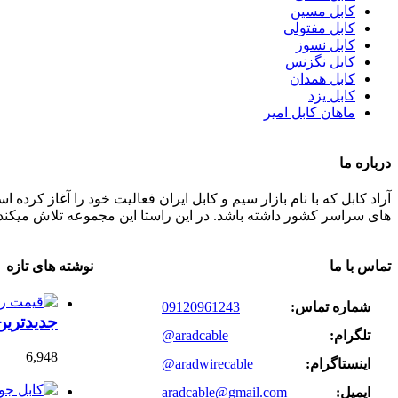
کابل مسین
کابل مفتولی
کابل نسوز
کابل نگزنس
کابل همدان
کابل یزد
ماهان کابل امیر
درباره ما
های سراسر کشور داشته باشد. در این راستا این مجموعه تلاش میکند 
تماس با ما
نوشته های تازه
شماره تماس:
09120961243
جدیدتری
تلگرام:
@aradcable
6,948
اینستاگرام:
@aradwirecable
ایمیل:
aradcable@gmail.com