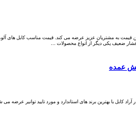
کابل آلومینیومی مسین 500*1 زمینی را با بهترین قیمت به مشتریان عزیز عرضه می کند. قی