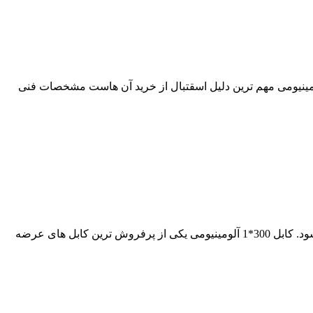
مت مناسب کابل های آلومینیومی مهم ترین دلیل اسقتبال از خرید آن هاست مشخصات فنی
کابل 300 آلومینیومی مسین تک رشته زمینی با عایق های pvc و xlpe در آراد کابل با بهترین برند های استاندارد و مورد تایید توانیر عرضه می شود. کابل 300*1 آلومینیومی یکی از پرفروش ترین کابل های عرضه