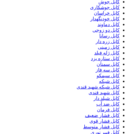
کابل جوش
کابل جوشکاری
کابل خراسان
کابل خودنگهدار
کابل دماوند
کابل دو زوجی
کابل رسانا
کابل زره دار
کابل زمینی
کابل ژله فیلد
کابل ستاره یزد
کابل سمنان
کابل سه فاز
کابل سیمکو
کابل شبکه
کابل شبکه شهید قندی
کابل شهید قندی
کابل شیلد دار
کابل ضد آب
کابل فرمان
کابل فشار ضعیف
کابل فشار قوی
کابل فشار متوسط
کابل فیبر نوری