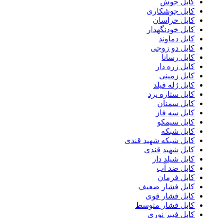
کابل جوش
کابل جوشکاری
کابل خراسان
کابل خودنگهدار
کابل دماوند
کابل دو زوجی
کابل رسانا
کابل زره دار
کابل زمینی
کابل ژله فیلد
کابل ستاره یزد
کابل سمنان
کابل سه فاز
کابل سیمکو
کابل شبکه
کابل شبکه شهید قندی
کابل شهید قندی
کابل شیلد دار
کابل ضد آب
کابل فرمان
کابل فشار ضعیف
کابل فشار قوی
کابل فشار متوسط
کابل فیبر نوری