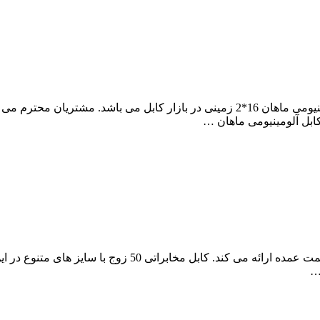
مجموعه آراد کابل، مرکز فروش عمده و پخش کارخانه ای کابل آلومینیومی ماهان 16*2 زمین
بل آلومینیومی ماهان …