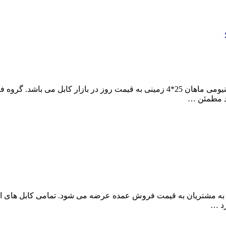
مجموعه آراد کابل، مرکز فروش عمده و پخش کارخانه ای کابل آلومینیومی ماهان 25*4 زمین
د مطمئن …
بل، کابل آلومینیومی ماهان 16*4 زمینی سه فاز به مشتریان به قیمت فروش عمده عرضه می شود.
رد …