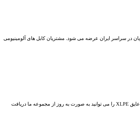
ان به مشتریان در سراسر ایران عرضه می شود. مشتریان کابل های آلومینیومی
قیمت کابل برق زمینی مسی و آلومینیومی با مشخصه های NYY و N2XY برای استفاده به صورت زمینی با عایق ترموپلاستیک و همچنین با عایق XLPE را می توانید به صورت به روز از مجموعه ما دریافت