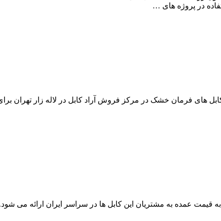
زمینی خشک مفتولی در انواع تک سیمه تا 5 سیمه و وکابل های فرمان خشک در مرکز فروش آراد کا
ابل زمینی تک سیمه nyy و n2xy با ساختار cu/pvc/pvc و cu/xlpe/pvc به قیمت عمده به مشتریان این ک