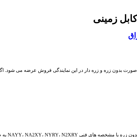
ابل زمینی
اق
برق زیر زمینی مشخصاتNYY، N2XY و N2XRY و NYRY به صورت بدون زره و زره دار در این نمایندگی
قیمت کابل 