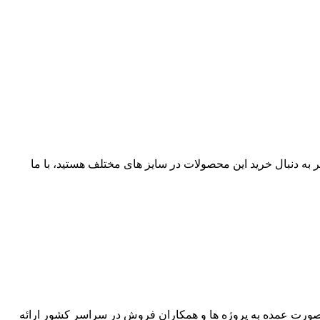
 فروش عرضه می شود. اگر به دنبال خرید این محصولات در سایز های مختلف هستید، با ما
زمینی 50+95*3 آلومینیومی و مسی به صورت زره دار و بدون زره با مشخصه های فنی NAYY، NA2XY، NYRY، N2XRY به صورت عمده به پروژه ها و همکاران فروش در سراسر کشور ارائه