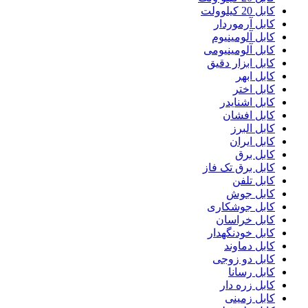
کابل 20 کیلوولت
کابل آرموردار
کابل آلومینیوم
کابل آلومینیومی
کابل ابزار دقیق
کابل ابهر
کابل اختر
کابل اشنایدر
کابل افشان
کابل البرز
کابل ایران
کابل برق
کابل برق تک فاز
کابل تلفن
کابل جوش
کابل جوشکاری
کابل خراسان
کابل خودنگهدار
کابل دماوند
کابل دو زوجی
کابل رسانا
کابل زره دار
کابل زمینی