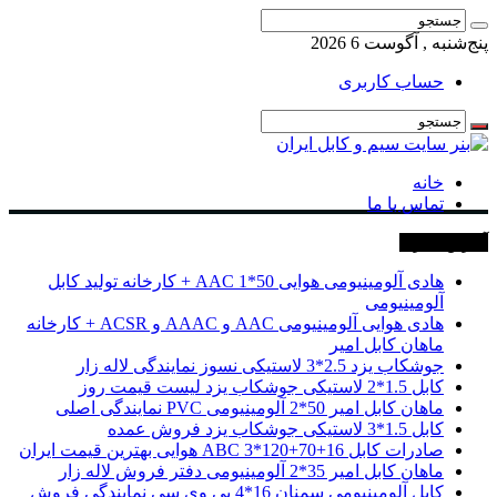
پنج‌شنبه , آگوست 6 2026
حساب کاربری
خانه
تماس با ما
آخرین خبرها
هادی آلومینیومی هوایی 50*1 AAC + کارخانه تولید کابل
آلومینیومی
هادی هوایی آلومینیومی AAC و AAAC و ACSR + کارخانه
ماهان کابل امیر
جوشکاب یزد 2.5*3 لاستیکی نسوز نمایندگی لاله زار
کابل 1.5*2 لاستیکی جوشکاب یزد لیست قیمت روز
ماهان کابل امیر 50*2 آلومینیومی PVC نمایندگی اصلی
کابل 1.5*3 لاستیکی جوشکاب یزد فروش عمده
صادرات کابل 16+70+120*3 ABC هوایی بهترین قیمت ایران
ماهان کابل امیر 35*2 آلومینیومی دفتر فروش لاله زار
کابل آلومینیومی سمنان 16*4 پی وی سی نمایندگی فروش