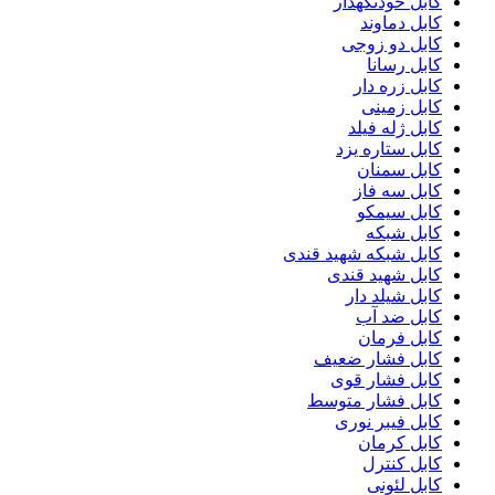
کابل خودنگهدار
کابل دماوند
کابل دو زوجی
کابل رسانا
کابل زره دار
کابل زمینی
کابل ژله فیلد
کابل ستاره یزد
کابل سمنان
کابل سه فاز
کابل سیمکو
کابل شبکه
کابل شبکه شهید قندی
کابل شهید قندی
کابل شیلد دار
کابل ضد آب
کابل فرمان
کابل فشار ضعیف
کابل فشار قوی
کابل فشار متوسط
کابل فیبر نوری
کابل کرمان
کابل کنترل
کابل لئونی