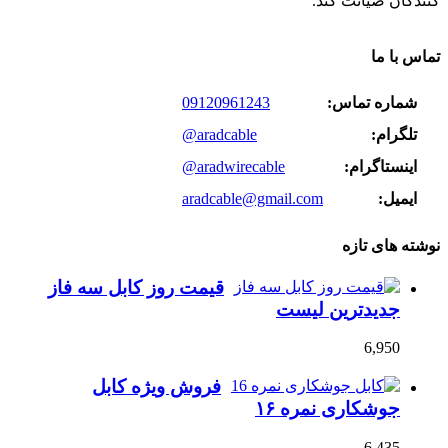
کنندگان صیانت کند.
تماس با ما
شماره تماس:
09120961243
تلگرام:
@aradcable
اینستاگرام:
@aradwirecable
ایمیل:
aradcable@gmail.com
نوشته های تازه
قیمت روز کابل سه فاز
جدیدترین لیست
6,950
فروش ویژه کابل
جوشکاری نمره ۱۶
6,435